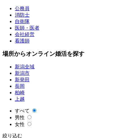
公務員
消防士
自衛隊
医師・医者
会社経営
看護師
場所からオンライン婚活を探す
新潟全域
新潟市
新発田
長岡
柏崎
上越
すべて
男性
女性
絞り込む