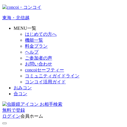
東海・北信越
MENU一覧
はじめての方へ
機能一覧
料金プラン
ヘルプ
ご参加者の声
お問い合わせ
concoiセーフティー
コミュニティガイドライン
コンコイ活用ガイド
おみコン
合コン
お相手検索
無料
で
登録
ログイン
会員ホーム