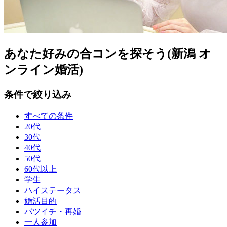
あなた好みの合コンを探そう(新潟 オ
ンライン婚活)
条件で絞り込み
すべての条件
20代
30代
40代
50代
60代以上
学生
ハイステータス
婚活目的
バツイチ・再婚
一人参加