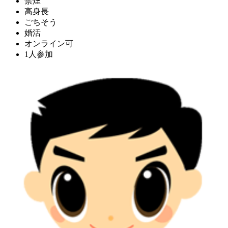
禁煙
高身長
ごちそう
婚活
オンライン可
1人参加