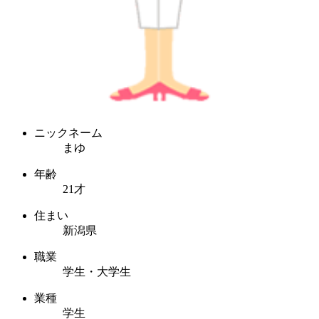
ニックネーム
まゆ
年齢
21才
住まい
新潟県
職業
学生・大学生
業種
学生