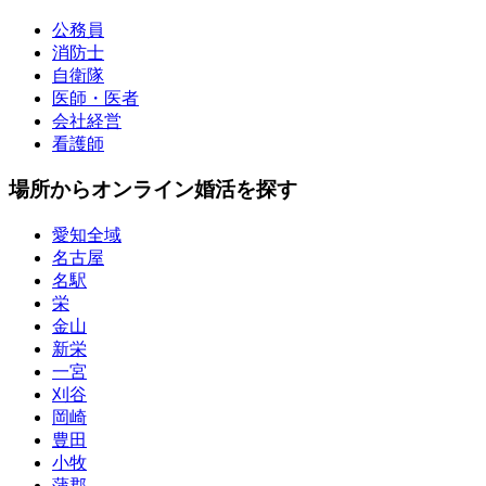
公務員
消防士
自衛隊
医師・医者
会社経営
看護師
場所からオンライン婚活を探す
愛知全域
名古屋
名駅
栄
金山
新栄
一宮
刈谷
岡崎
豊田
小牧
蒲郡