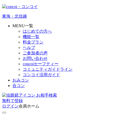
東海・北信越
MENU一覧
はじめての方へ
機能一覧
料金プラン
ヘルプ
ご参加者の声
お問い合わせ
concoiセーフティー
コミュニティガイドライン
コンコイ活用ガイド
おみコン
合コン
お相手検索
無料
で
登録
ログイン
会員ホーム