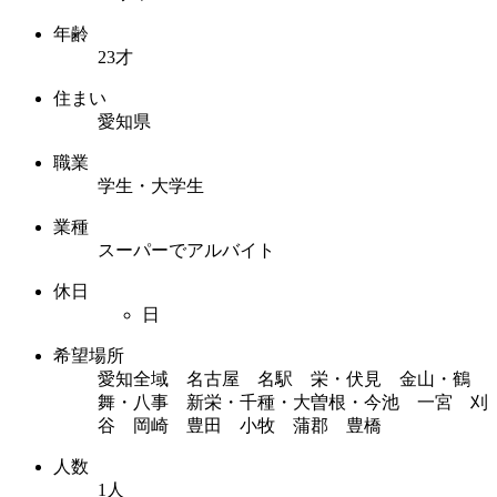
年齢
23才
住まい
愛知県
職業
学生・大学生
業種
スーパーでアルバイト
休日
日
希望場所
愛知全域 名古屋 名駅 栄・伏見 金山・鶴
舞・八事 新栄・千種・大曽根・今池 一宮 刈
谷 岡崎 豊田 小牧 蒲郡 豊橋
人数
1人