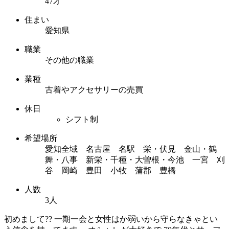
47才
住まい
愛知県
職業
その他の職業
業種
古着やアクセサリーの売買
休日
シフト制
希望場所
愛知全域 名古屋 名駅 栄・伏見 金山・鶴
舞・八事 新栄・千種・大曽根・今池 一宮 刈
谷 岡崎 豊田 小牧 蒲郡 豊橋
人数
3人
初めまして?? 一期一会と女性はか弱いから守らなきゃとい