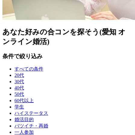
あなた好みの合コンを探そう(愛知 オ
ンライン婚活)
条件で絞り込み
すべての条件
20代
30代
40代
50代
60代以上
学生
ハイステータス
婚活目的
バツイチ・再婚
一人参加