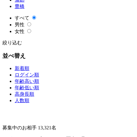
豊橋
すべて
男性
女性
絞り込む
並べ替え
新着順
ログイン順
年齢高い順
年齢低い順
高身長順
人数順
募集中のお相手 13,321名