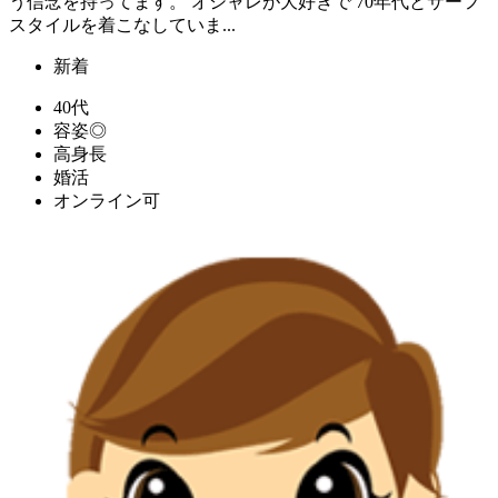
う信念を持ってます。 オシャレが大好きで 70年代とサーフ
スタイルを着こなしていま...
新着
40代
容姿◎
高身長
婚活
オンライン可