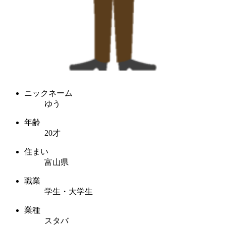
ニックネーム
ゆう
年齢
20才
住まい
富山県
職業
学生・大学生
業種
スタバ