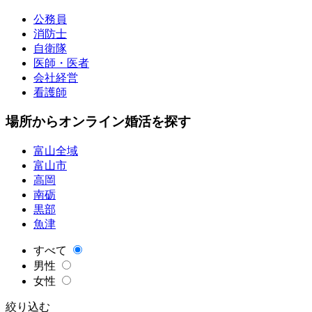
公務員
消防士
自衛隊
医師・医者
会社経営
看護師
場所からオンライン婚活を探す
富山全域
富山市
高岡
南砺
黒部
魚津
すべて
男性
女性
絞り込む