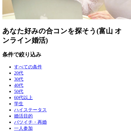
あなた好みの合コンを探そう(富山 オ
ンライン婚活)
条件で絞り込み
すべての条件
20代
30代
40代
50代
60代以上
学生
ハイステータス
婚活目的
バツイチ・再婚
一人参加