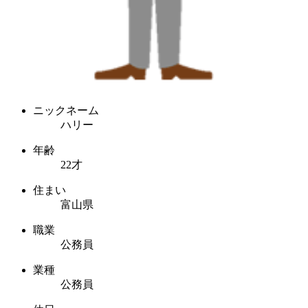
ニックネーム
ハリー
年齢
22才
住まい
富山県
職業
公務員
業種
公務員