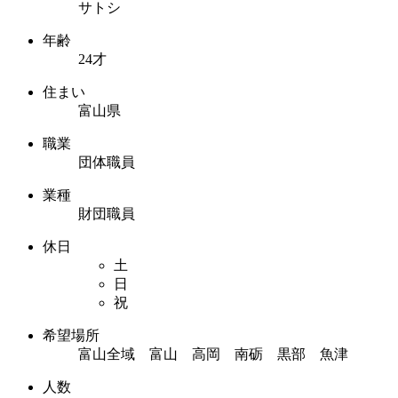
サトシ
年齢
24才
住まい
富山県
職業
団体職員
業種
財団職員
休日
土
日
祝
希望場所
富山全域 富山 高岡 南砺 黒部 魚津
人数