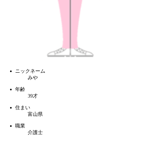
ニックネーム
みや
年齢
39才
住まい
富山県
職業
介護士