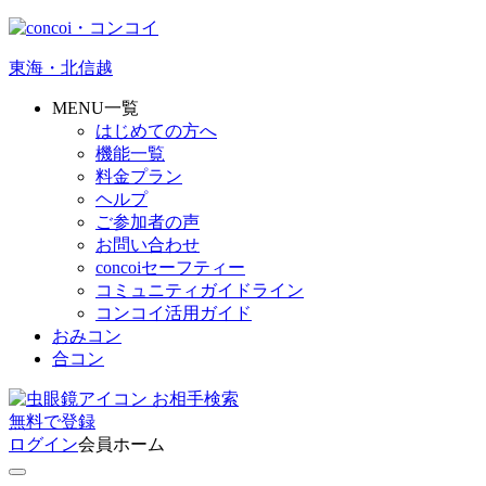
東海・北信越
MENU一覧
はじめての方へ
機能一覧
料金プラン
ヘルプ
ご参加者の声
お問い合わせ
concoiセーフティー
コミュニティガイドライン
コンコイ活用ガイド
おみコン
合コン
お相手検索
無料
で
登録
ログイン
会員ホーム