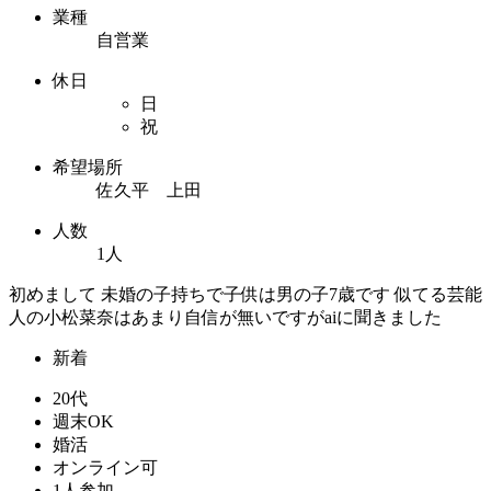
業種
自営業
休日
日
祝
希望場所
佐久平 上田
人数
1人
初めまして 未婚の子持ちで子供は男の子7歳です 似てる芸能
人の小松菜奈はあまり自信が無いですがaiに聞きました
新着
20代
週末OK
婚活
オンライン可
1人参加