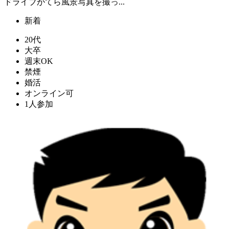
ドライブがてら風景写真を撮っ...
新着
20代
大卒
週末OK
禁煙
婚活
オンライン可
1人参加