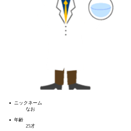
ニックネーム
なお
年齢
25才