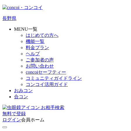
長野県
MENU一覧
はじめての方へ
機能一覧
料金プラン
ヘルプ
ご参加者の声
お問い合わせ
concoiセーフティー
コミュニティガイドライン
コンコイ活用ガイド
おみコン
合コン
お相手検索
無料
で
登録
ログイン
会員ホーム