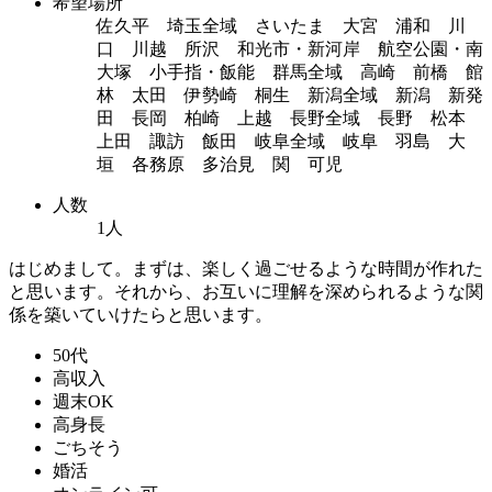
希望場所
佐久平 埼玉全域 さいたま 大宮 浦和 川
口 川越 所沢 和光市・新河岸 航空公園・南
大塚 小手指・飯能 群馬全域 高崎 前橋 館
林 太田 伊勢崎 桐生 新潟全域 新潟 新発
田 長岡 柏崎 上越 長野全域 長野 松本
上田 諏訪 飯田 岐阜全域 岐阜 羽島 大
垣 各務原 多治見 関 可児
人数
1人
はじめまして。まずは、楽しく過ごせるような時間が作れた
と思います。それから、お互いに理解を深められるような関
係を築いていけたらと思います。
50代
高収入
週末OK
高身長
ごちそう
婚活