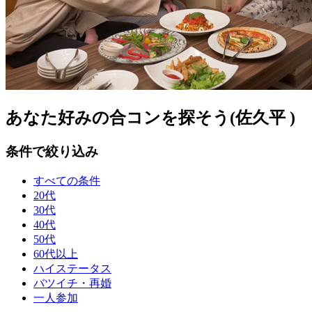
あなた好みの合コンを探そう(佐久平 )
条件で絞り込み
すべての条件
20代
30代
40代
50代
60代以上
ハイステータス
バツイチ・再婚
一人参加