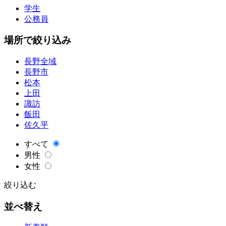
学生
公務員
場所で絞り込み
長野全域
長野市
松本
上田
諏訪
飯田
佐久平
すべて
男性
女性
絞り込む
並べ替え