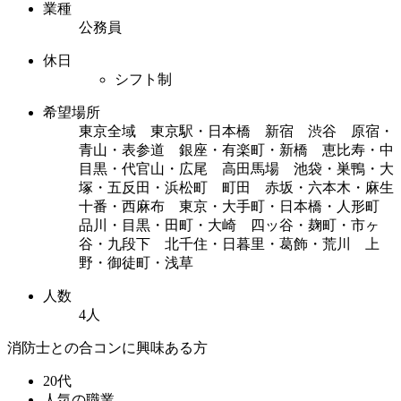
業種
公務員
休日
シフト制
希望場所
東京全域 東京駅・日本橋 新宿 渋谷 原宿・
青山・表参道 銀座・有楽町・新橋 恵比寿・中
目黒・代官山・広尾 高田馬場 池袋・巣鴨・大
塚・五反田・浜松町 町田 赤坂・六本木・麻生
十番・西麻布 東京・大手町・日本橋・人形町
品川・目黒・田町・大崎 四ッ谷・麹町・市ヶ
谷・九段下 北千住・日暮里・葛飾・荒川 上
野・御徒町・浅草
人数
4人
消防士との合コンに興味ある方
20代
人気の職業