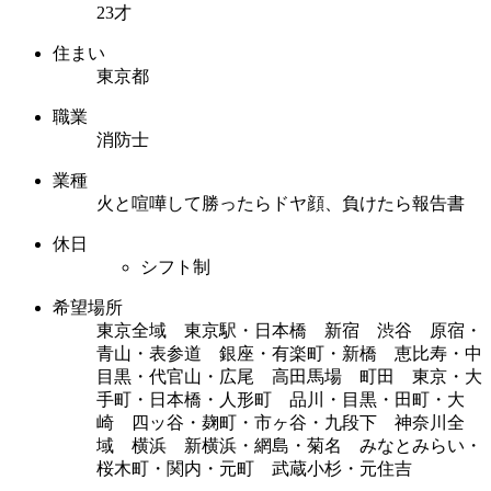
23才
住まい
東京都
職業
消防士
業種
火と喧嘩して勝ったらドヤ顔、負けたら報告書
休日
シフト制
希望場所
東京全域 東京駅・日本橋 新宿 渋谷 原宿・
青山・表参道 銀座・有楽町・新橋 恵比寿・中
目黒・代官山・広尾 高田馬場 町田 東京・大
手町・日本橋・人形町 品川・目黒・田町・大
崎 四ッ谷・麹町・市ヶ谷・九段下 神奈川全
域 横浜 新横浜・網島・菊名 みなとみらい・
桜木町・関内・元町 武蔵小杉・元住吉