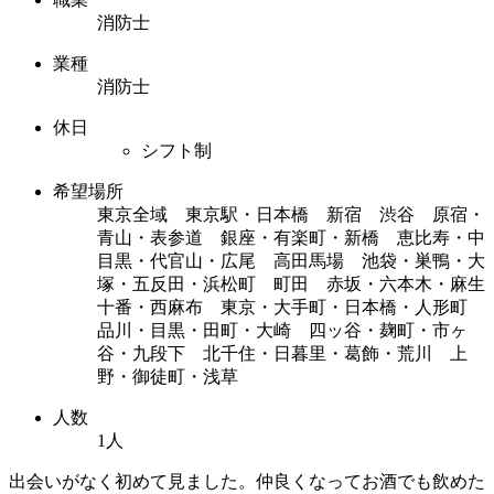
消防士
業種
消防士
休日
シフト制
希望場所
東京全域 東京駅・日本橋 新宿 渋谷 原宿・
青山・表参道 銀座・有楽町・新橋 恵比寿・中
目黒・代官山・広尾 高田馬場 池袋・巣鴨・大
塚・五反田・浜松町 町田 赤坂・六本木・麻生
十番・西麻布 東京・大手町・日本橋・人形町
品川・目黒・田町・大崎 四ッ谷・麹町・市ヶ
谷・九段下 北千住・日暮里・葛飾・荒川 上
野・御徒町・浅草
人数
1人
出会いがなく初めて見ました。仲良くなってお酒でも飲めた