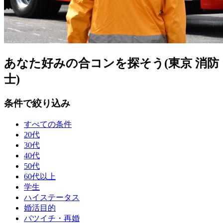
あなた好みの合コンを探そう(東京 消防
士)
条件で絞り込み
すべての条件
20代
30代
40代
50代
60代以上
学生
ハイステータス
婚活目的
バツイチ・再婚