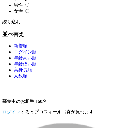
男性
女性
絞り込む
並べ替え
新着順
ログイン順
年齢高い順
年齢低い順
高身長順
人数順
募集中のお相手 160名
ログイン
するとプロフィール写真が見れます