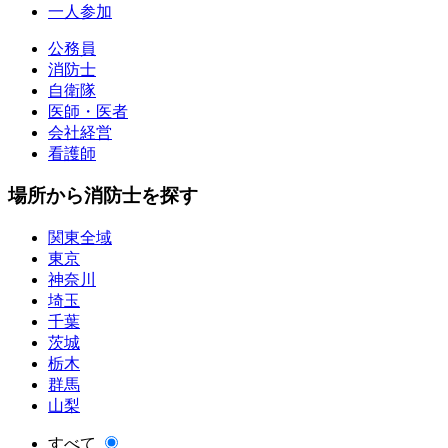
一人参加
公務員
消防士
自衛隊
医師・医者
会社経営
看護師
場所から消防士を探す
関東全域
東京
神奈川
埼玉
千葉
茨城
栃木
群馬
山梨
すべて