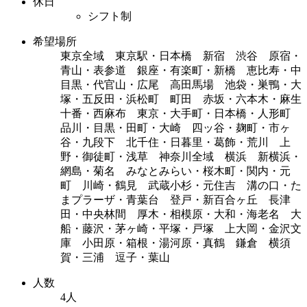
休日
シフト制
希望場所
東京全域 東京駅・日本橋 新宿 渋谷 原宿・
青山・表参道 銀座・有楽町・新橋 恵比寿・中
目黒・代官山・広尾 高田馬場 池袋・巣鴨・大
塚・五反田・浜松町 町田 赤坂・六本木・麻生
十番・西麻布 東京・大手町・日本橋・人形町
品川・目黒・田町・大崎 四ッ谷・麹町・市ヶ
谷・九段下 北千住・日暮里・葛飾・荒川 上
野・御徒町・浅草 神奈川全域 横浜 新横浜・
網島・菊名 みなとみらい・桜木町・関内・元
町 川崎・鶴見 武蔵小杉・元住吉 溝の口・た
まプラーザ・青葉台 登戸・新百合ヶ丘 長津
田・中央林間 厚木・相模原・大和・海老名 大
船・藤沢・茅ヶ崎・平塚・戸塚 上大岡・金沢文
庫 小田原・箱根・湯河原・真鶴 鎌倉 横須
賀・三浦 逗子・葉山
人数
4人