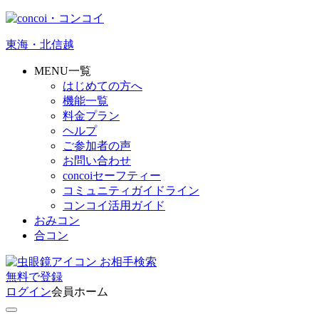
東海・北信越
MENU一覧
はじめての方へ
機能一覧
料金プラン
ヘルプ
ご参加者の声
お問い合わせ
concoiセーフティー
コミュニティガイドライン
コンコイ活用ガイド
おみコン
合コン
お相手検索
無料
で
登録
ログイン
会員ホーム