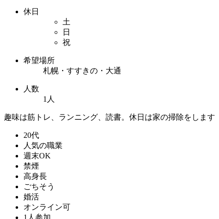
休日
土
日
祝
希望場所
札幌・すすきの・大通
人数
1人
趣味は筋トレ、ランニング、読書。休日は家の掃除をします
20代
人気の職業
週末OK
禁煙
高身長
ごちそう
婚活
オンライン可
1人参加