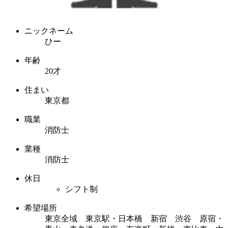
ニックネーム
ひー
年齢
20才
住まい
東京都
職業
消防士
業種
消防士
休日
シフト制
希望場所
東京全域 東京駅・日本橋 新宿 渋谷 原宿・