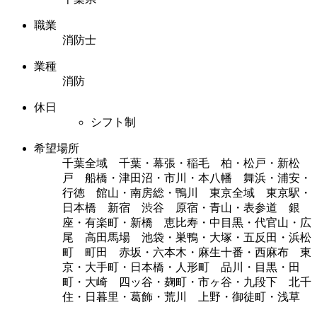
職業
消防士
業種
消防
休日
シフト制
希望場所
千葉全域 千葉・幕張・稲毛 柏・松戸・新松
戸 船橋・津田沼・市川・本八幡 舞浜・浦安・
行徳 館山・南房総・鴨川 東京全域 東京駅・
日本橋 新宿 渋谷 原宿・青山・表参道 銀
座・有楽町・新橋 恵比寿・中目黒・代官山・広
尾 高田馬場 池袋・巣鴨・大塚・五反田・浜松
町 町田 赤坂・六本木・麻生十番・西麻布 東
京・大手町・日本橋・人形町 品川・目黒・田
町・大崎 四ッ谷・麹町・市ヶ谷・九段下 北千
住・日暮里・葛飾・荒川 上野・御徒町・浅草