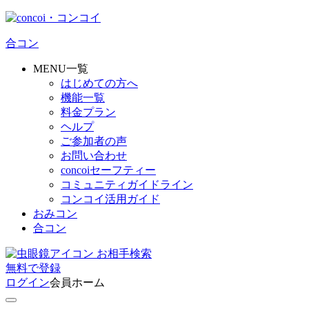
合コン
MENU一覧
はじめての方へ
機能一覧
料金プラン
ヘルプ
ご参加者の声
お問い合わせ
concoiセーフティー
コミュニティガイドライン
コンコイ活用ガイド
おみコン
合コン
お相手検索
無料
で
登録
ログイン
会員ホーム