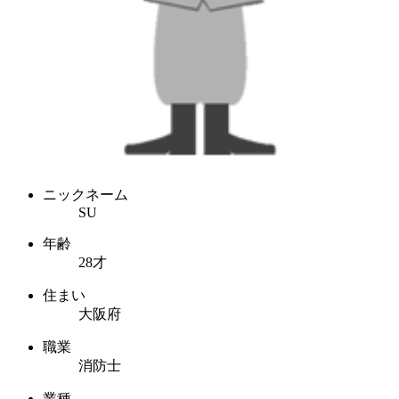
ニックネーム
SU
年齢
28才
住まい
大阪府
職業
消防士
業種