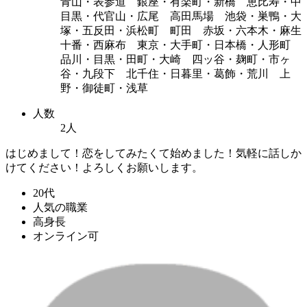
青山・表参道 銀座・有楽町・新橋 恵比寿・中
目黒・代官山・広尾 高田馬場 池袋・巣鴨・大
塚・五反田・浜松町 町田 赤坂・六本木・麻生
十番・西麻布 東京・大手町・日本橋・人形町
品川・目黒・田町・大崎 四ッ谷・麹町・市ヶ
谷・九段下 北千住・日暮里・葛飾・荒川 上
野・御徒町・浅草
人数
2人
はじめまして！恋をしてみたくて始めました！気軽に話しか
けてください！よろしくお願いします。
20代
人気の職業
高身長
オンライン可