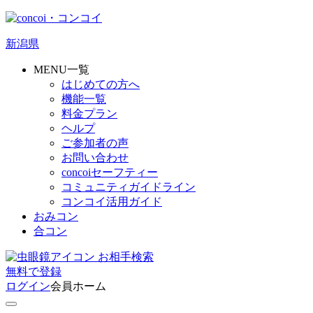
新潟県
MENU一覧
はじめての方へ
機能一覧
料金プラン
ヘルプ
ご参加者の声
お問い合わせ
concoiセーフティー
コミュニティガイドライン
コンコイ活用ガイド
おみコン
合コン
お相手検索
無料
で
登録
ログイン
会員ホーム