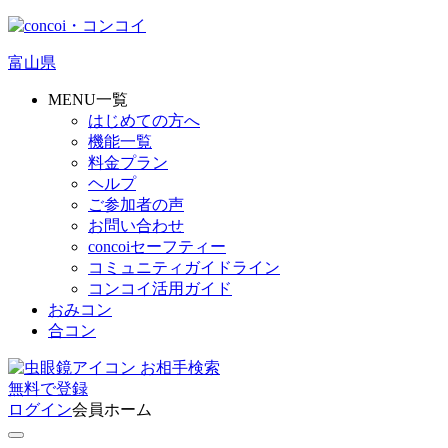
富山県
MENU一覧
はじめての方へ
機能一覧
料金プラン
ヘルプ
ご参加者の声
お問い合わせ
concoiセーフティー
コミュニティガイドライン
コンコイ活用ガイド
おみコン
合コン
お相手検索
無料
で
登録
ログイン
会員ホーム