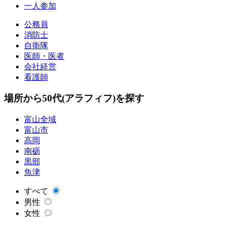
一人参加
公務員
消防士
自衛隊
医師・医者
会社経営
看護師
場所から50代(アラフィフ)を探す
富山全域
富山市
高岡
南砺
黒部
魚津
すべて
男性
女性