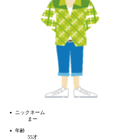
ニックネーム
まー
年齢
55才