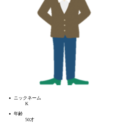
ニックネーム
K
年齢
50才