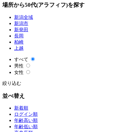
場所から50代(アラフィフ)を探す
新潟全域
新潟市
新発田
長岡
柏崎
上越
すべて
男性
女性
絞り込む
並べ替え
新着順
ログイン順
年齢高い順
年齢低い順