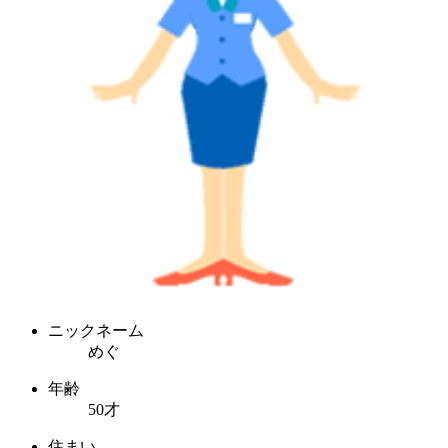
ニックネーム
めぐ
年齢
50才
住まい