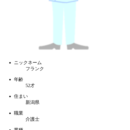
ニックネーム
フランク
年齢
52才
住まい
新潟県
職業
介護士
業種