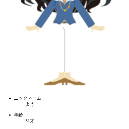
ニックネーム
よう
年齢
51才