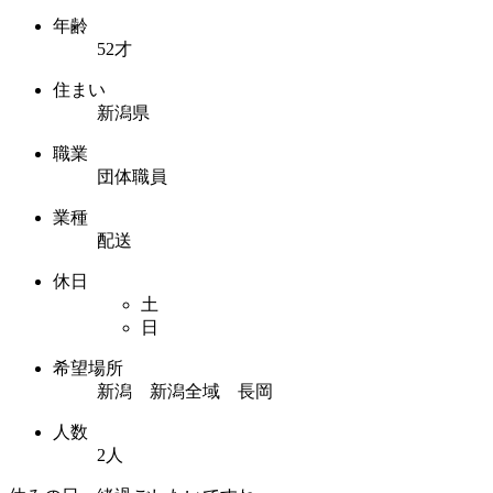
年齢
52才
住まい
新潟県
職業
団体職員
業種
配送
休日
土
日
希望場所
新潟 新潟全域 長岡
人数
2人