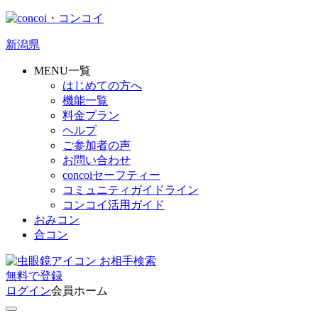
新潟県
MENU一覧
はじめての方へ
機能一覧
料金プラン
ヘルプ
ご参加者の声
お問い合わせ
concoiセーフティー
コミュニティガイドライン
コンコイ活用ガイド
おみコン
合コン
お相手検索
無料
で
登録
ログイン
会員ホーム