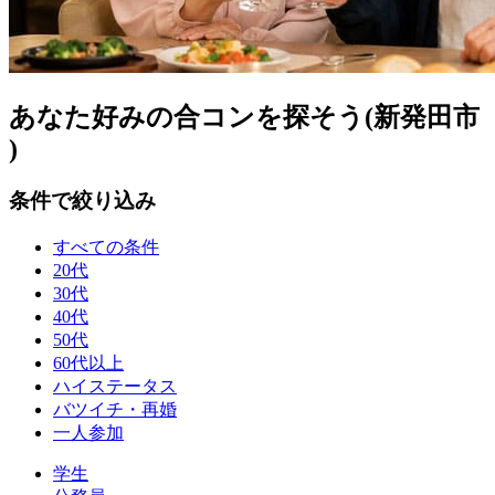
あなた好みの合コンを探そう(新発田市
)
条件で絞り込み
すべての条件
20代
30代
40代
50代
60代以上
ハイステータス
バツイチ・再婚
一人参加
学生