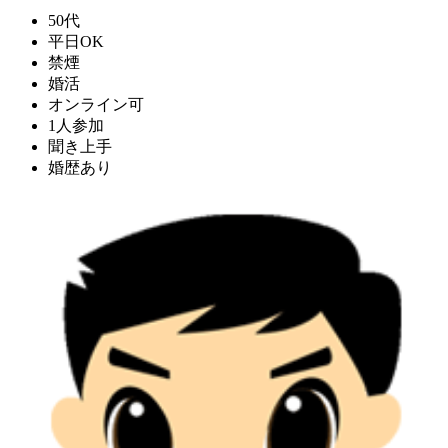
50代
平日OK
禁煙
婚活
オンライン可
1人参加
聞き上手
婚歴あり