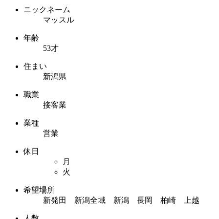
ニックネーム
マッスル
年齢
53才
住まい
新潟県
職業
接客業
業種
営業
休日
月
火
希望場所
新発田 新潟全域 新潟 長岡 柏崎 上越
人数