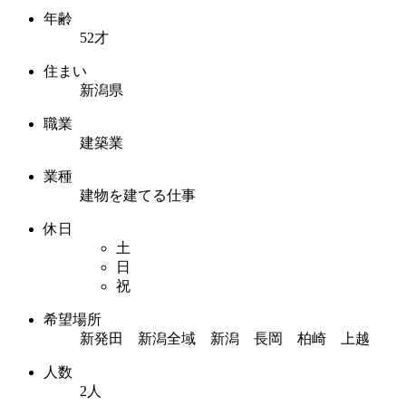
年齢
52才
住まい
新潟県
職業
建築業
業種
建物を建てる仕事
休日
土
日
祝
希望場所
新発田 新潟全域 新潟 長岡 柏崎 上越
人数
2人