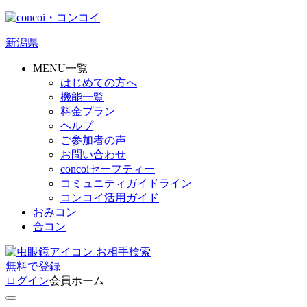
新潟県
MENU一覧
はじめての方へ
機能一覧
料金プラン
ヘルプ
ご参加者の声
お問い合わせ
concoiセーフティー
コミュニティガイドライン
コンコイ活用ガイド
おみコン
合コン
お相手検索
無料
で
登録
ログイン
会員ホーム