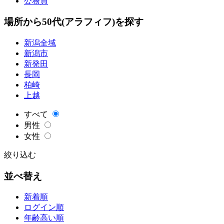
公務員
場所から50代(アラフィフ)を探す
新潟全域
新潟市
新発田
長岡
柏崎
上越
すべて
男性
女性
絞り込む
並べ替え
新着順
ログイン順
年齢高い順