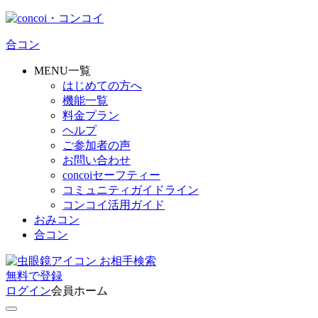
合コン
MENU一覧
はじめての方へ
機能一覧
料金プラン
ヘルプ
ご参加者の声
お問い合わせ
concoiセーフティー
コミュニティガイドライン
コンコイ活用ガイド
おみコン
合コン
お相手検索
無料
で
登録
ログイン
会員ホーム