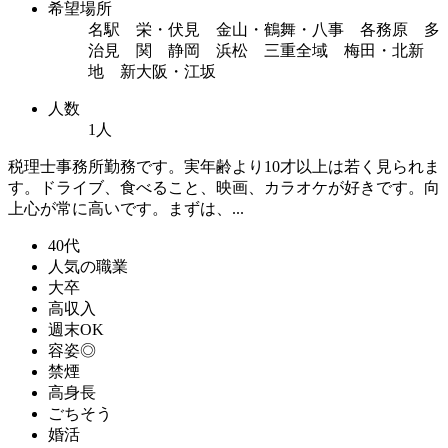
希望場所
名駅 栄・伏見 金山・鶴舞・八事 各務原 多
治見 関 静岡 浜松 三重全域 梅田・北新
地 新大阪・江坂
人数
1人
税理士事務所勤務です。実年齢より10才以上は若く見られま
す。ドライブ、食べること、映画、カラオケが好きです。向
上心が常に高いです。まずは、...
40代
人気の職業
大卒
高収入
週末OK
容姿◎
禁煙
高身長
ごちそう
婚活