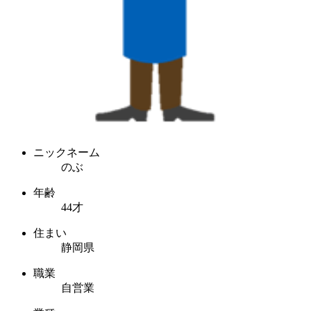
ニックネーム
のぶ
年齢
44才
住まい
静岡県
職業
自営業