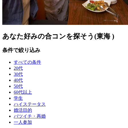
あなた好みの合コンを探そう(東海 )
条件で絞り込み
すべての条件
20代
30代
40代
50代
60代以上
学生
ハイステータス
婚活目的
バツイチ・再婚
一人参加