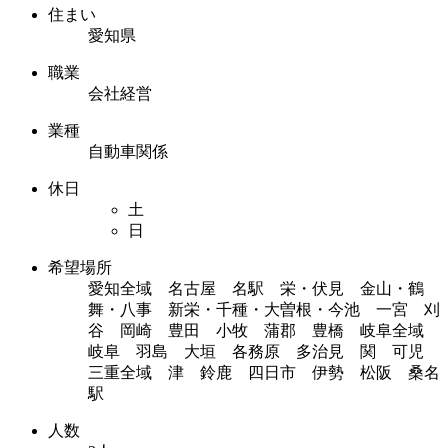
住まい
愛知県
職業
会社経営
業種
自動車関係
休日
土
日
希望場所
愛知全域 名古屋 名駅 栄・伏見 金山・鶴
舞・八事 新栄・千種・大曽根・今池 一宮 刈
谷 岡崎 豊田 小牧 蒲郡 豊橋 岐阜全域
岐阜 羽島 大垣 各務原 多治見 関 可児
三重全域 津 鈴鹿 四日市 伊勢 松阪 桑名
駅
人数