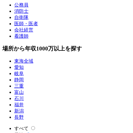
公務員
消防士
自衛隊
医師・医者
会社経営
看護師
場所から年収1000万以上を探す
東海全域
愛知
岐阜
静岡
三重
富山
石川
福井
新潟
長野
すべて