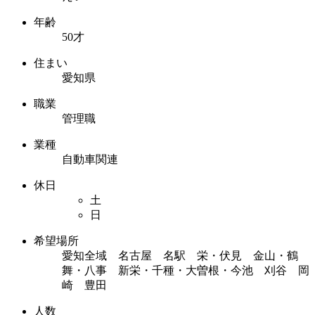
年齢
50才
住まい
愛知県
職業
管理職
業種
自動車関連
休日
土
日
希望場所
愛知全域 名古屋 名駅 栄・伏見 金山・鶴
舞・八事 新栄・千種・大曽根・今池 刈谷 岡
崎 豊田
人数