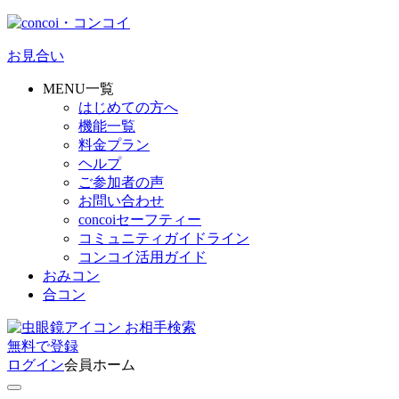
お見合い
MENU一覧
はじめての方へ
機能一覧
料金プラン
ヘルプ
ご参加者の声
お問い合わせ
concoiセーフティー
コミュニティガイドライン
コンコイ活用ガイド
おみコン
合コン
お相手検索
無料
で
登録
ログイン
会員ホーム