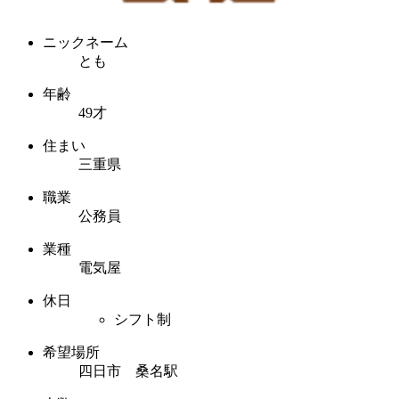
ニックネーム
とも
年齢
49才
住まい
三重県
職業
公務員
業種
電気屋
休日
シフト制
希望場所
四日市 桑名駅