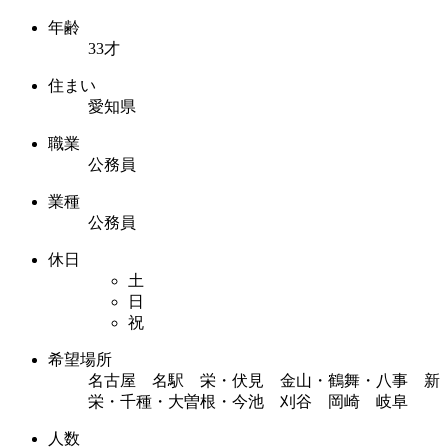
年齢
33才
住まい
愛知県
職業
公務員
業種
公務員
休日
土
日
祝
希望場所
名古屋 名駅 栄・伏見 金山・鶴舞・八事 新
栄・千種・大曽根・今池 刈谷 岡崎 岐阜
人数