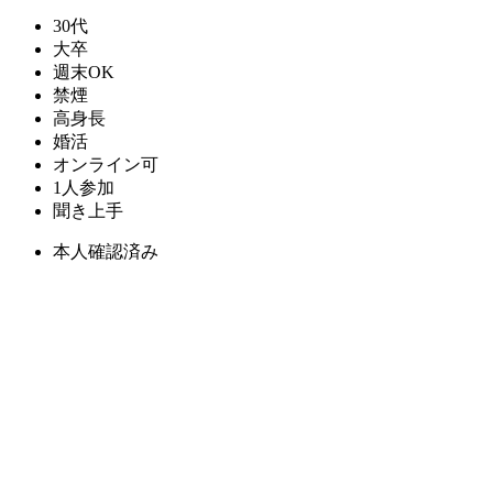
30代
大卒
週末OK
禁煙
高身長
婚活
オンライン可
1人参加
聞き上手
本人確認済み