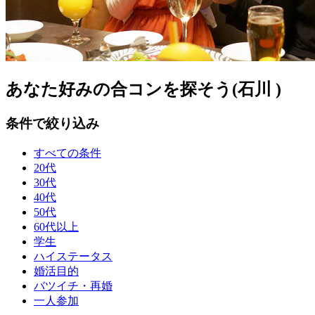
あなた好みの合コンを探そう(石川 )
条件で絞り込み
すべての条件
20代
30代
40代
50代
60代以上
学生
ハイステータス
婚活目的
バツイチ・再婚
一人参加