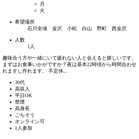
月
火
希望場所
石川全域 金沢 小松 白山 野町 西金沢
人数
1人
趣味合う方や一緒にいて疲れない人と会えると嬉しいです。
まずはお食事いかがですか？夜は基本22時頃から時間合わせ
れますし作れます。 不定休...
30代
高収入
平日OK
禁煙
高身長
ごちそう
オンライン可
1人参加