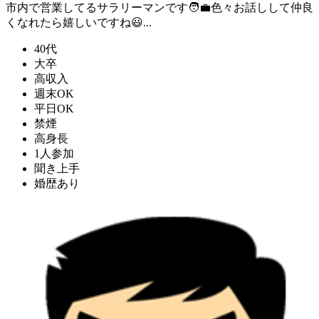
市内で営業してるサラリーマンです🧑‍💼色々お話しして仲良
くなれたら嬉しいですね😃...
40代
大卒
高収入
週末OK
平日OK
禁煙
高身長
1人参加
聞き上手
婚歴あり