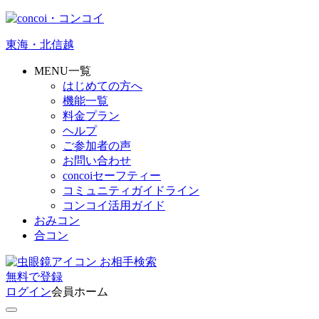
東海・北信越
MENU一覧
はじめての方へ
機能一覧
料金プラン
ヘルプ
ご参加者の声
お問い合わせ
concoiセーフティー
コミュニティガイドライン
コンコイ活用ガイド
おみコン
合コン
お相手検索
無料
で
登録
ログイン
会員ホーム