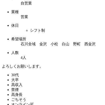
自営業
業種
営業
休日
シフト制
希望場所
石川全域 金沢 小松 白山 野町 西金沢
人数
4人
よろしくお願いします。
30代
大卒
高収入
禁煙
高身長
ごちそう
オンライン可