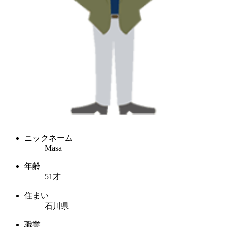
ニックネーム
Masa
年齢
51才
住まい
石川県
職業