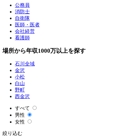
公務員
消防士
自衛隊
医師・医者
会社経営
看護師
場所から年収1000万以上を探す
石川全域
金沢
小松
白山
野町
西金沢
すべて
男性
女性
絞り込む