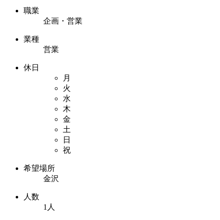
職業
企画・営業
業種
営業
休日
月
火
水
木
金
土
日
祝
希望場所
金沢
人数
1人