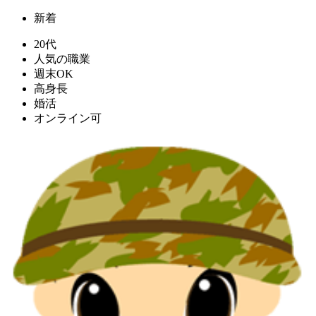
新着
20代
人気の職業
週末OK
高身長
婚活
オンライン可