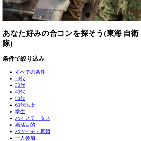
あなた好みの合コンを探そう(東海 自衛
隊)
条件で絞り込み
すべての条件
20代
30代
40代
50代
60代以上
学生
ハイステータス
婚活目的
バツイチ・再婚
一人参加