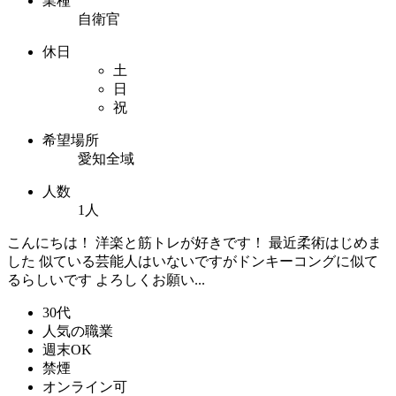
業種
自衛官
休日
土
日
祝
希望場所
愛知全域
人数
1人
こんにちは！ 洋楽と筋トレが好きです！ 最近柔術はじめま
した 似ている芸能人はいないですがドンキーコングに似て
るらしいです よろしくお願い...
30代
人気の職業
週末OK
禁煙
オンライン可