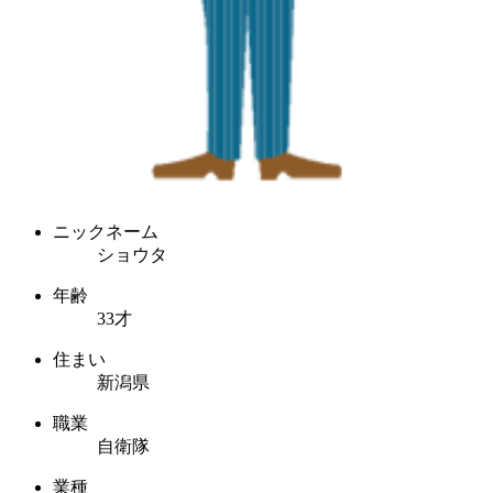
ニックネーム
ショウタ
年齢
33才
住まい
新潟県
職業
自衛隊
業種