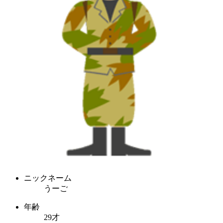
ニックネーム
うーご
年齢
29才