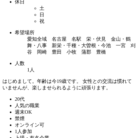
休日
土
日
祝
希望場所
愛知全域 名古屋 名駅 栄・伏見 金山・鶴
舞・八事 新栄・千種・大曽根・今池 一宮 刈
谷 岡崎 豊田 小牧 蒲郡 豊橋
人数
1人
はじめまして。年齢は今19歳です。 女性との交流は慣れて
いませんが、楽しませられるように頑張ります。
20代
人気の職業
週末OK
禁煙
オンライン可
1人参加
上場・有名企業