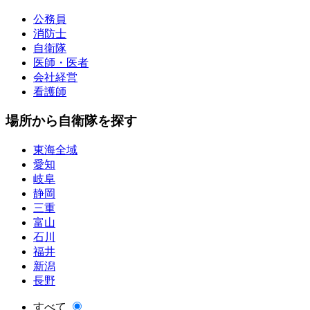
公務員
消防士
自衛隊
医師・医者
会社経営
看護師
場所から自衛隊を探す
東海全域
愛知
岐阜
静岡
三重
富山
石川
福井
新潟
長野
すべて