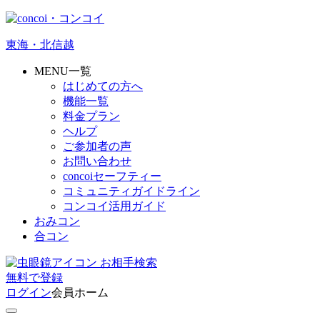
東海・北信越
MENU一覧
はじめての方へ
機能一覧
料金プラン
ヘルプ
ご参加者の声
お問い合わせ
concoiセーフティー
コミュニティガイドライン
コンコイ活用ガイド
おみコン
合コン
お相手検索
無料
で
登録
ログイン
会員ホーム