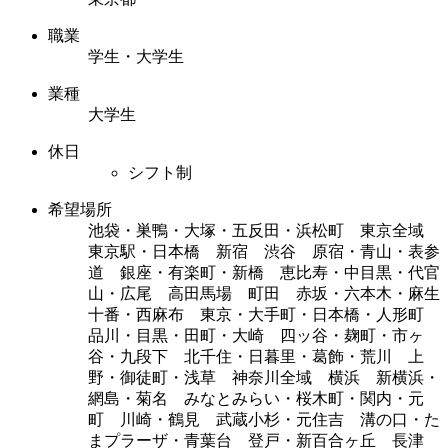
職業
学生・大学生
業種
大学生
休日
シフト制
希望場所
池袋・巣鴨・大塚・五反田・浜松町 東京全域
東京駅・日本橋 新宿 渋谷 原宿・青山・表参
道 銀座・有楽町・新橋 恵比寿・中目黒・代官
山・広尾 高田馬場 町田 赤坂・六本木・麻生
十番・西麻布 東京・大手町・日本橋・人形町
品川・目黒・田町・大崎 四ッ谷・麹町・市ヶ
谷・九段下 北千住・日暮里・葛飾・荒川 上
野・御徒町・浅草 神奈川全域 横浜 新横浜・
網島・菊名 みなとみらい・桜木町・関内・元
町 川崎・鶴見 武蔵小杉・元住吉 溝の口・た
まプラーザ・青葉台 登戸・新百合ヶ丘 長津