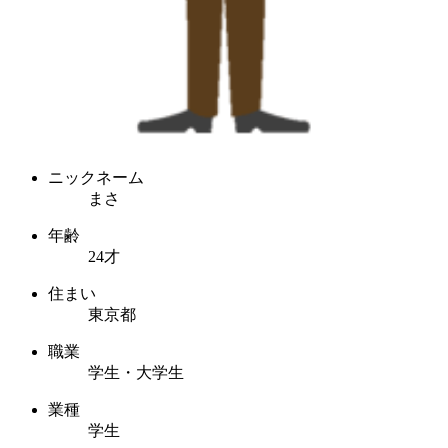
ニックネーム
まさ
年齢
24才
住まい
東京都
職業
学生・大学生
業種
学生