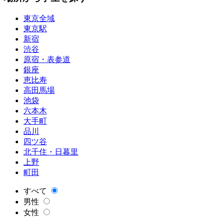
東京全域
東京駅
新宿
渋谷
原宿・表参道
銀座
恵比寿
高田馬場
池袋
六本木
大手町
品川
四ツ谷
北千住・日暮里
上野
町田
すべて
男性
女性