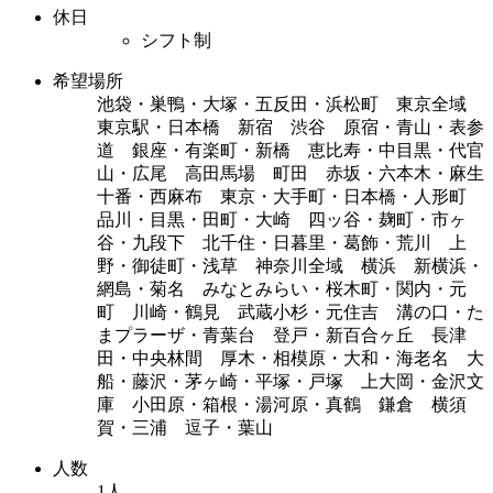
休日
シフト制
希望場所
池袋・巣鴨・大塚・五反田・浜松町 東京全域
東京駅・日本橋 新宿 渋谷 原宿・青山・表参
道 銀座・有楽町・新橋 恵比寿・中目黒・代官
山・広尾 高田馬場 町田 赤坂・六本木・麻生
十番・西麻布 東京・大手町・日本橋・人形町
品川・目黒・田町・大崎 四ッ谷・麹町・市ヶ
谷・九段下 北千住・日暮里・葛飾・荒川 上
野・御徒町・浅草 神奈川全域 横浜 新横浜・
網島・菊名 みなとみらい・桜木町・関内・元
町 川崎・鶴見 武蔵小杉・元住吉 溝の口・た
まプラーザ・青葉台 登戸・新百合ヶ丘 長津
田・中央林間 厚木・相模原・大和・海老名 大
船・藤沢・茅ヶ崎・平塚・戸塚 上大岡・金沢文
庫 小田原・箱根・湯河原・真鶴 鎌倉 横須
賀・三浦 逗子・葉山
人数
1人