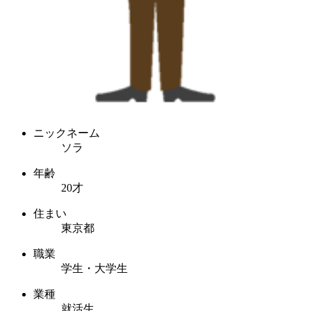
ニックネーム
ソラ
年齢
20才
住まい
東京都
職業
学生・大学生
業種
就活生