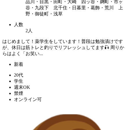
品川・目黒・田町・大崎 四ッ谷・麹町・市ヶ
谷・九段下 北千住・日暮里・葛飾・荒川 上
野・御徒町・浅草
人数
2人
はじめまして！薬学生をしています！普段は勉強漬けです
が、休日は筋トレと釣りでリフレッシュしてます🎣 周りか
らはよく「お笑い...
新着
20代
学生
週末OK
禁煙
オンライン可