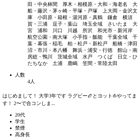
田・中央林間 厚木・相模原・大和・海老名 大
船・藤沢・茅ヶ崎・平塚・戸塚 上大岡・金沢文
庫 小田原・箱根・湯河原・真鶴 鎌倉 横須
賀・三浦 逗子・葉山 埼玉全域 さいたま 大
宮 浦和 川口 川越 所沢 和光市・新河岸
航空公園・南大塚 小手指・飯能 千葉全域 千
葉・幕張・稲毛 柏・松戸・新松戸 船橋・津田
沼・市川・本八幡 舞浜・浦安・行徳 館山・南
房総・鴨川 茨城全域 水戸 つくば 日立・ひ
たちなか 土浦 鹿嶋 笠間・常陸太田
人数
4人
はじめまして！ 大学3年です ラグビー🏉とヨット⛵️やってま
す！ 2〜で合コンしま...
20代
学生
禁煙
高身長