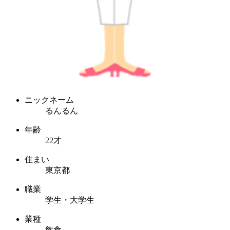
ニックネーム
るんるん
年齢
22才
住まい
東京都
職業
学生・大学生
業種
飲食