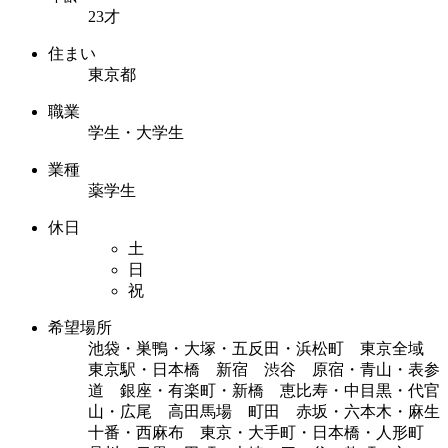
23才
住まい
東京都
職業
学生・大学生
業種
薬学生
休日
土
日
祝
希望場所
池袋・巣鴨・大塚・五反田・浜松町 東京全域
東京駅・日本橋 新宿 渋谷 原宿・青山・表参
道 銀座・有楽町・新橋 恵比寿・中目黒・代官
山・広尾 高田馬場 町田 赤坂・六本木・麻生
十番・西麻布 東京・大手町・日本橋・人形町