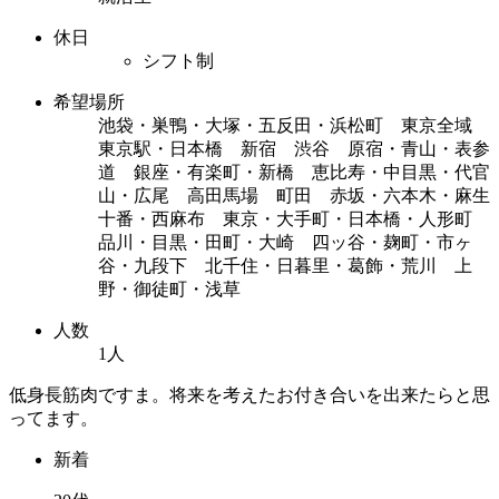
休日
シフト制
希望場所
池袋・巣鴨・大塚・五反田・浜松町 東京全域
東京駅・日本橋 新宿 渋谷 原宿・青山・表参
道 銀座・有楽町・新橋 恵比寿・中目黒・代官
山・広尾 高田馬場 町田 赤坂・六本木・麻生
十番・西麻布 東京・大手町・日本橋・人形町
品川・目黒・田町・大崎 四ッ谷・麹町・市ヶ
谷・九段下 北千住・日暮里・葛飾・荒川 上
野・御徒町・浅草
人数
1人
低身長筋肉ですま。将来を考えたお付き合いを出来たらと思
ってます。
新着