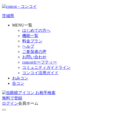
茨城県
MENU一覧
はじめての方へ
機能一覧
料金プラン
ヘルプ
ご参加者の声
お問い合わせ
concoiセーフティー
コミュニティガイドライン
コンコイ活用ガイド
おみコン
合コン
お相手検索
無料
で
登録
ログイン
会員ホーム