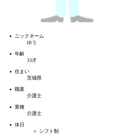
ニックネーム
ゆう
年齢
33才
住まい
茨城県
職業
介護士
業種
介護士
休日
シフト制