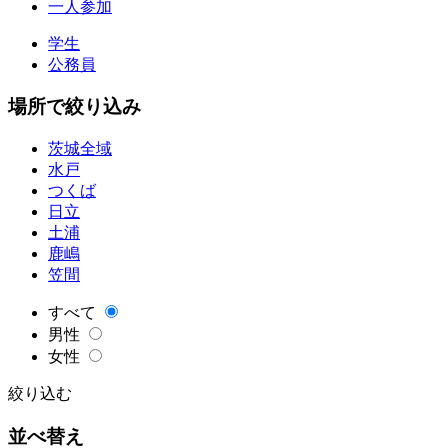
一人参加
学生
公務員
場所で絞り込み
茨城全域
水戸
つくば
日立
土浦
鹿嶋
笠間
すべて
男性
女性
絞り込む
並べ替え