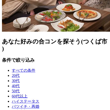
あなた好みの合コンを探そう(つくば市
)
条件で絞り込み
すべての条件
20代
30代
40代
50代
60代以上
ハイステータス
バツイチ・再婚