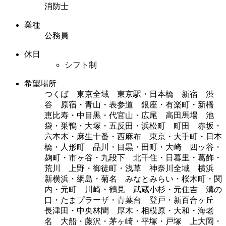
消防士
業種
公務員
休日
シフト制
希望場所
つくば 東京全域 東京駅・日本橋 新宿 渋
谷 原宿・青山・表参道 銀座・有楽町・新橋
恵比寿・中目黒・代官山・広尾 高田馬場 池
袋・巣鴨・大塚・五反田・浜松町 町田 赤坂・
六本木・麻生十番・西麻布 東京・大手町・日本
橋・人形町 品川・目黒・田町・大崎 四ッ谷・
麹町・市ヶ谷・九段下 北千住・日暮里・葛飾・
荒川 上野・御徒町・浅草 神奈川全域 横浜
新横浜・網島・菊名 みなとみらい・桜木町・関
内・元町 川崎・鶴見 武蔵小杉・元住吉 溝の
口・たまプラーザ・青葉台 登戸・新百合ヶ丘
長津田・中央林間 厚木・相模原・大和・海老
名 大船・藤沢・茅ヶ崎・平塚・戸塚 上大岡・