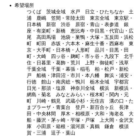
希望場所
つくば 茨城全域 水戸 日立・ひたちなか 土
浦 鹿嶋 笠間・常陸太田 東京全域 東京駅・
日本橋 新宿 渋谷 原宿・青山・表参道 銀
座・有楽町・新橋 恵比寿・中目黒・代官山・広
尾 高田馬場 池袋・巣鴨・大塚・五反田・浜松
町 町田 赤坂・六本木・麻生十番・西麻布 東
京・大手町・日本橋・人形町 品川・目黒・田
町・大崎 四ッ谷・麹町・市ヶ谷・九段下 北千
住・日暮里・葛飾・荒川 上野・御徒町・浅草
千葉全域 千葉・幕張・稲毛 柏・松戸・新松
戸 船橋・津田沼・市川・本八幡 舞浜・浦安・
行徳 館山・南房総・鴨川 栃木全域 宇都宮
日光・那須・塩原 神奈川全域 横浜 新横浜・
網島・菊名 みなとみらい・桜木町・関内・元
町 川崎・鶴見 武蔵小杉・元住吉 溝の口・た
まプラーザ・青葉台 登戸・新百合ヶ丘 長津
田・中央林間 厚木・相模原・大和・海老名 大
船・藤沢・茅ヶ崎・平塚・戸塚 上大岡・金沢文
庫 小田原・箱根・湯河原・真鶴 鎌倉 横須
賀・三浦 逗子・葉山