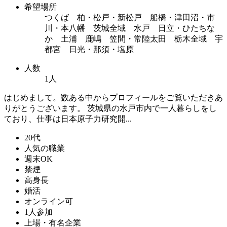
希望場所
つくば 柏・松戸・新松戸 船橋・津田沼・市
川・本八幡 茨城全域 水戸 日立・ひたちな
か 土浦 鹿嶋 笠間・常陸太田 栃木全域 宇
都宮 日光・那須・塩原
人数
1人
はじめまして。数ある中からプロフィールをご覧いただきあ
りがとうございます。 茨城県の水戸市内で一人暮らしをし
ており、仕事は日本原子力研究開...
20代
人気の職業
週末OK
禁煙
高身長
婚活
オンライン可
1人参加
上場・有名企業