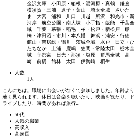
金沢文庫 小田原・箱根・湯河原・真鶴 鎌倉
横須賀・三浦 逗子・葉山 埼玉全域 さいた
ま 大宮 浦和 川口 川越 所沢 和光市・新
河岸 航空公園・南大塚 小手指・飯能 千葉全
域 千葉・幕張・稲毛 柏・松戸・新松戸 船
橋・津田沼・市川・本八幡 舞浜・浦安・行徳
館山・南房総・鴨川 茨城全域 水戸 日立・ひ
たちなか 土浦 鹿嶋 笠間・常陸太田 栃木全
域 宇都宮 日光・那須・塩原 群馬全域 高
崎 前橋 館林 太田 伊勢崎 桐生
人数
1人
こんにちは。職場に出会いがなくて参加しました。年齢より
若く見られます。休日は音楽を聴いたり、映画を観たり、ド
ライブしたり、時間があれば旅行...
50代
人気の職業
高収入
高身長