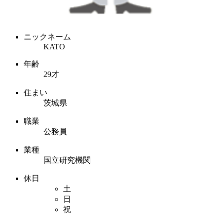
ニックネーム
KATO
年齢
29才
住まい
茨城県
職業
公務員
業種
国立研究機関
休日
土
日
祝