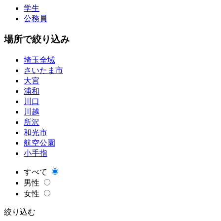
学生
公務員
場所で絞り込み
埼玉全域
さいたま市
大宮
浦和
川口
川越
所沢
和光市
航空公園
小手指
すべて
男性
女性
絞り込む