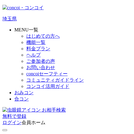
埼玉県
MENU一覧
はじめての方へ
機能一覧
料金プラン
ヘルプ
ご参加者の声
お問い合わせ
concoiセーフティー
コミュニティガイドライン
コンコイ活用ガイド
おみコン
合コン
お相手検索
無料
で
登録
ログイン
会員ホーム