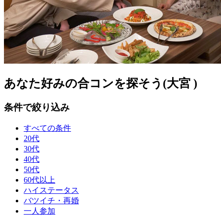
あなた好みの合コンを探そう(大宮 )
条件で絞り込み
すべての条件
20代
30代
40代
50代
60代以上
ハイステータス
バツイチ・再婚
一人参加