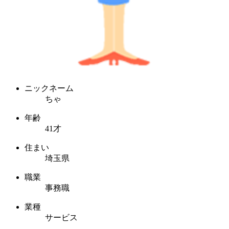
ニックネーム
ちゃ
年齢
41才
住まい
埼玉県
職業
事務職
業種
サービス