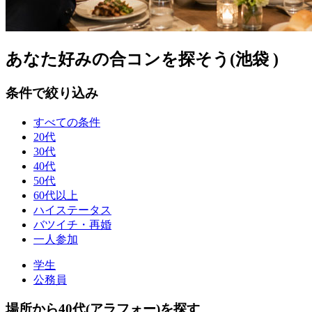
あなた好みの合コンを探そう(池袋 )
条件で絞り込み
すべての条件
20代
30代
40代
50代
60代以上
ハイステータス
バツイチ・再婚
一人参加
学生
公務員
場所から40代(アラフォー)を探す