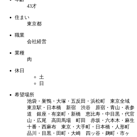
43才
住まい
東京都
職業
会社経営
業種
肉
休日
土
日
希望場所
池袋・巣鴨・大塚・五反田・浜松町 東京全域
東京駅・日本橋 新宿 渋谷 原宿・青山・表参
道 銀座・有楽町・新橋 恵比寿・中目黒・代官
山・広尾 高田馬場 町田 赤坂・六本木・麻生
十番・西麻布 東京・大手町・日本橋・人形町
品川・目黒・田町・大崎 四ッ谷・麹町・市ヶ