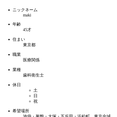
ニックネーム
maki
年齢
45才
住まい
東京都
職業
医療関係
業種
歯科衛生士
休日
土
日
祝
希望場所
池袋・巣鴨・大塚・五反田・浜松町 東京全域