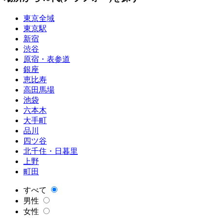
東京全域
東京駅
新宿
渋谷
原宿・表参道
銀座
恵比寿
高田馬場
池袋
六本木
大手町
品川
四ツ谷
北千住・日暮里
上野
町田
すべて
男性
女性