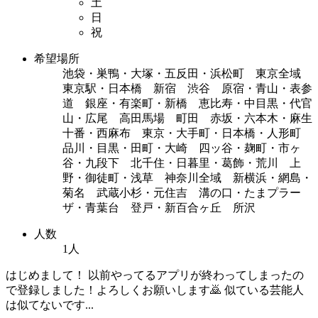
土
日
祝
希望場所
池袋・巣鴨・大塚・五反田・浜松町 東京全域
東京駅・日本橋 新宿 渋谷 原宿・青山・表参
道 銀座・有楽町・新橋 恵比寿・中目黒・代官
山・広尾 高田馬場 町田 赤坂・六本木・麻生
十番・西麻布 東京・大手町・日本橋・人形町
品川・目黒・田町・大崎 四ッ谷・麹町・市ヶ
谷・九段下 北千住・日暮里・葛飾・荒川 上
野・御徒町・浅草 神奈川全域 新横浜・網島・
菊名 武蔵小杉・元住吉 溝の口・たまプラー
ザ・青葉台 登戸・新百合ヶ丘 所沢
人数
1人
はじめまして！ 以前やってるアプリが終わってしまったの
で登録しました！よろしくお願いします🙇 似ている芸能人
は似てないです...