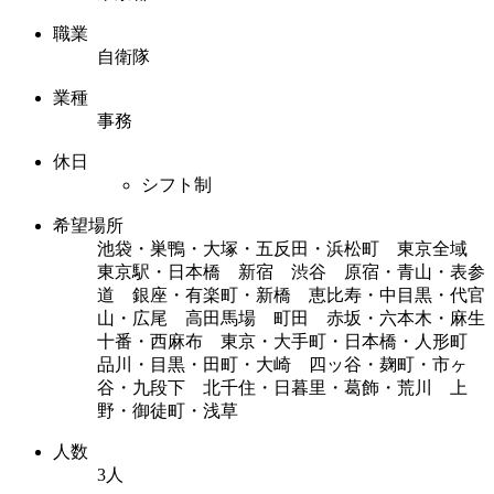
職業
自衛隊
業種
事務
休日
シフト制
希望場所
池袋・巣鴨・大塚・五反田・浜松町 東京全域
東京駅・日本橋 新宿 渋谷 原宿・青山・表参
道 銀座・有楽町・新橋 恵比寿・中目黒・代官
山・広尾 高田馬場 町田 赤坂・六本木・麻生
十番・西麻布 東京・大手町・日本橋・人形町
品川・目黒・田町・大崎 四ッ谷・麹町・市ヶ
谷・九段下 北千住・日暮里・葛飾・荒川 上
野・御徒町・浅草
人数
3人