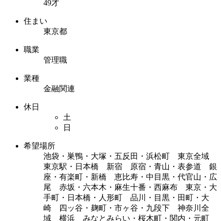
49才
住まい
東京都
職業
管理職
業種
金融関連
休日
土
日
希望場所
池袋・巣鴨・大塚・五反田・浜松町 東京全域
東京駅・日本橋 新宿 原宿・青山・表参道 銀
座・有楽町・新橋 恵比寿・中目黒・代官山・広
尾 赤坂・六本木・麻生十番・西麻布 東京・大
手町・日本橋・人形町 品川・目黒・田町・大
崎 四ッ谷・麹町・市ヶ谷・九段下 神奈川全
域 横浜 みなとみらい・桜木町・関内・元町