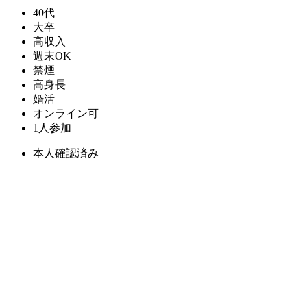
40代
大卒
高収入
週末OK
禁煙
高身長
婚活
オンライン可
1人参加
本人確認済み