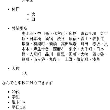
休日
火
日
希望場所
恵比寿・中目黒・代官山・広尾 東京全域 東京
駅・日本橋 新宿 渋谷 原宿・青山・表参道
銀座・有楽町・新橋 高田馬場 町田 赤坂・六
本木・麻生十番・西麻布 東京・大手町・日本
橋・人形町 品川・目黒・田町・大崎 四ッ谷・
麹町・市ヶ谷・九段下 上野・御徒町・浅草
人数
2人
なんでも柔軟に対応できます
20代
学生
週末OK
平日OK