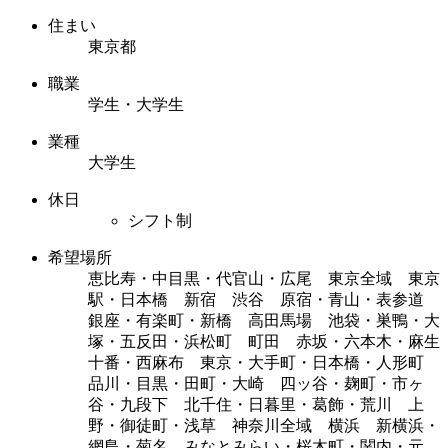
住まい
東京都
職業
学生・大学生
業種
大学生
休日
シフト制
希望場所
恵比寿・中目黒・代官山・広尾 東京全域 東京
駅・日本橋 新宿 渋谷 原宿・青山・表参道
銀座・有楽町・新橋 高田馬場 池袋・巣鴨・大
塚・五反田・浜松町 町田 赤坂・六本木・麻生
十番・西麻布 東京・大手町・日本橋・人形町
品川・目黒・田町・大崎 四ッ谷・麹町・市ヶ
谷・九段下 北千住・日暮里・葛飾・荒川 上
野・御徒町・浅草 神奈川全域 横浜 新横浜・
網島・菊名 みなとみらい・桜木町・関内・元