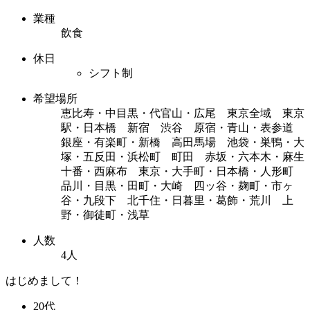
業種
飲食
休日
シフト制
希望場所
恵比寿・中目黒・代官山・広尾 東京全域 東京
駅・日本橋 新宿 渋谷 原宿・青山・表参道
銀座・有楽町・新橋 高田馬場 池袋・巣鴨・大
塚・五反田・浜松町 町田 赤坂・六本木・麻生
十番・西麻布 東京・大手町・日本橋・人形町
品川・目黒・田町・大崎 四ッ谷・麹町・市ヶ
谷・九段下 北千住・日暮里・葛飾・荒川 上
野・御徒町・浅草
人数
4人
はじめまして！
20代