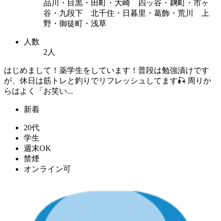
品川・目黒・田町・大崎 四ッ谷・麹町・市ヶ
谷・九段下 北千住・日暮里・葛飾・荒川 上
野・御徒町・浅草
人数
2人
はじめまして！薬学生をしています！普段は勉強漬けです
が、休日は筋トレと釣りでリフレッシュしてます🎣 周りか
らはよく「お笑い...
新着
20代
学生
週末OK
禁煙
オンライン可