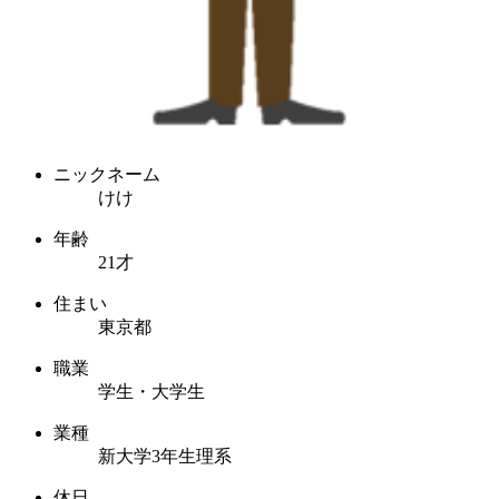
ニックネーム
けけ
年齢
21才
住まい
東京都
職業
学生・大学生
業種
新大学3年生理系
休日