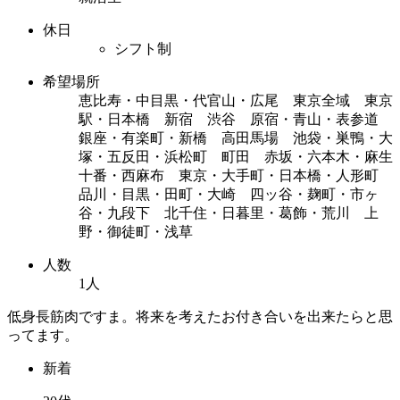
休日
シフト制
希望場所
恵比寿・中目黒・代官山・広尾 東京全域 東京
駅・日本橋 新宿 渋谷 原宿・青山・表参道
銀座・有楽町・新橋 高田馬場 池袋・巣鴨・大
塚・五反田・浜松町 町田 赤坂・六本木・麻生
十番・西麻布 東京・大手町・日本橋・人形町
品川・目黒・田町・大崎 四ッ谷・麹町・市ヶ
谷・九段下 北千住・日暮里・葛飾・荒川 上
野・御徒町・浅草
人数
1人
低身長筋肉ですま。将来を考えたお付き合いを出来たらと思
ってます。
新着