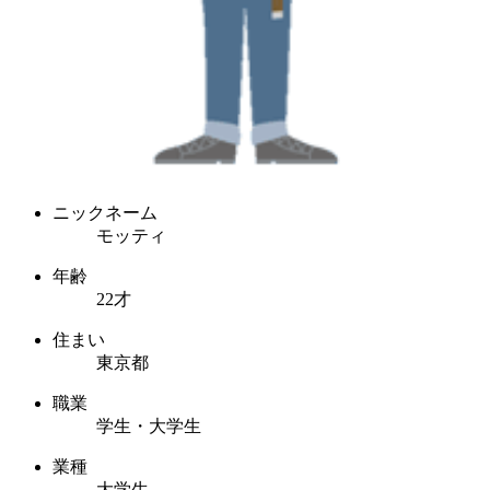
ニックネーム
モッティ
年齢
22才
住まい
東京都
職業
学生・大学生
業種
大学生