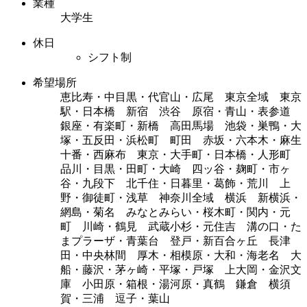
業種
大学生
休日
シフト制
希望場所
恵比寿・中目黒・代官山・広尾 東京全域 東京
駅・日本橋 新宿 渋谷 原宿・青山・表参道
銀座・有楽町・新橋 高田馬場 池袋・巣鴨・大
塚・五反田・浜松町 町田 赤坂・六本木・麻生
十番・西麻布 東京・大手町・日本橋・人形町
品川・目黒・田町・大崎 四ッ谷・麹町・市ヶ
谷・九段下 北千住・日暮里・葛飾・荒川 上
野・御徒町・浅草 神奈川全域 横浜 新横浜・
網島・菊名 みなとみらい・桜木町・関内・元
町 川崎・鶴見 武蔵小杉・元住吉 溝の口・た
まプラーザ・青葉台 登戸・新百合ヶ丘 長津
田・中央林間 厚木・相模原・大和・海老名 大
船・藤沢・茅ヶ崎・平塚・戸塚 上大岡・金沢文
庫 小田原・箱根・湯河原・真鶴 鎌倉 横須
賀・三浦 逗子・葉山