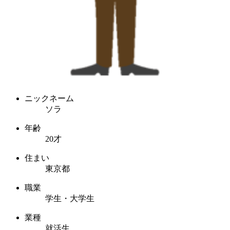
ニックネーム
ソラ
年齢
20才
住まい
東京都
職業
学生・大学生
業種
就活生