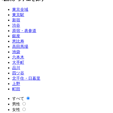
東京全域
東京駅
新宿
渋谷
原宿・表参道
銀座
恵比寿
高田馬場
池袋
六本木
大手町
品川
四ツ谷
北千住・日暮里
上野
町田
すべて
男性
女性