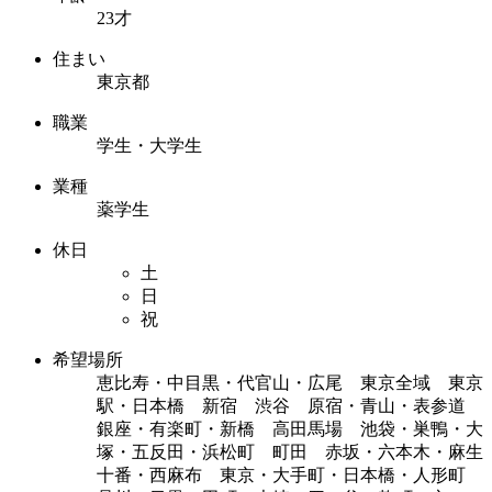
23才
住まい
東京都
職業
学生・大学生
業種
薬学生
休日
土
日
祝
希望場所
恵比寿・中目黒・代官山・広尾 東京全域 東京
駅・日本橋 新宿 渋谷 原宿・青山・表参道
銀座・有楽町・新橋 高田馬場 池袋・巣鴨・大
塚・五反田・浜松町 町田 赤坂・六本木・麻生
十番・西麻布 東京・大手町・日本橋・人形町