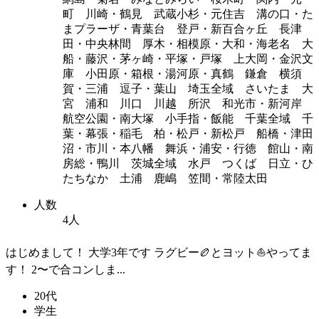
町 川崎・鶴見 武蔵小杉・元住吉 溝の口・た
まプラーザ・青葉台 登戸・新百合ヶ丘 長津
田・中央林間 厚木・相模原・大和・海老名 大
船・藤沢・茅ヶ崎・平塚・戸塚 上大岡・金沢文
庫 小田原・箱根・湯河原・真鶴 鎌倉 横須
賀・三浦 逗子・葉山 埼玉全域 さいたま 大
宮 浦和 川口 川越 所沢 和光市・新河岸
航空公園・南大塚 小手指・飯能 千葉全域 千
葉・幕張・稲毛 柏・松戸・新松戸 船橋・津田
沼・市川・本八幡 舞浜・浦安・行徳 館山・南
房総・鴨川 茨城全域 水戸 つくば 日立・ひ
たちなか 土浦 鹿嶋 笠間・常陸太田
人数
4人
はじめまして！ 大学3年です ラグビー🏉とヨット⛵️やってま
す！ 2〜で合コンしま...
20代
学生