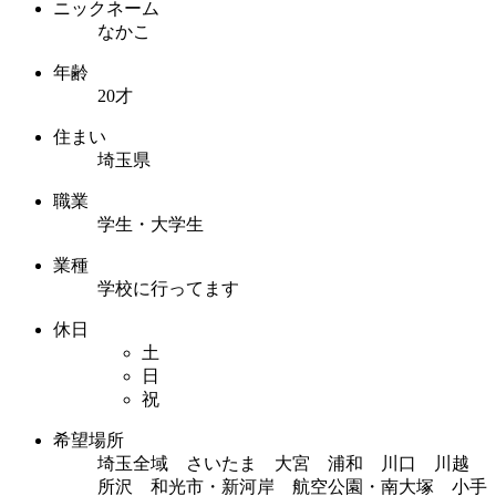
ニックネーム
なかこ
年齢
20才
住まい
埼玉県
職業
学生・大学生
業種
学校に行ってます
休日
土
日
祝
希望場所
埼玉全域 さいたま 大宮 浦和 川口 川越
所沢 和光市・新河岸 航空公園・南大塚 小手