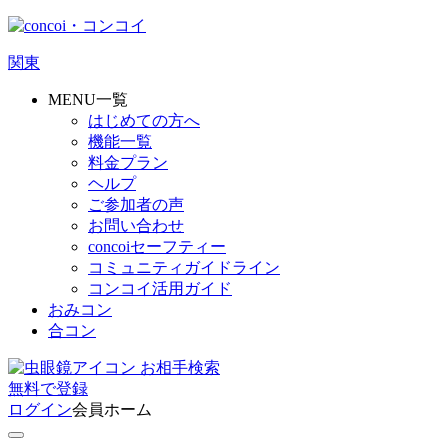
関東
MENU一覧
はじめての方へ
機能一覧
料金プラン
ヘルプ
ご参加者の声
お問い合わせ
concoiセーフティー
コミュニティガイドライン
コンコイ活用ガイド
おみコン
合コン
お相手検索
無料
で
登録
ログイン
会員ホーム