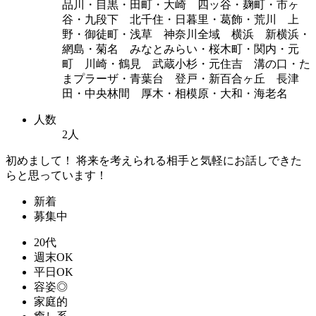
品川・目黒・田町・大崎 四ッ谷・麹町・市ヶ
谷・九段下 北千住・日暮里・葛飾・荒川 上
野・御徒町・浅草 神奈川全域 横浜 新横浜・
網島・菊名 みなとみらい・桜木町・関内・元
町 川崎・鶴見 武蔵小杉・元住吉 溝の口・た
まプラーザ・青葉台 登戸・新百合ヶ丘 長津
田・中央林間 厚木・相模原・大和・海老名
人数
2人
初めまして！ 将来を考えられる相手と気軽にお話しできた
らと思っています！
新着
募集中
20代
週末OK
平日OK
容姿◎
家庭的