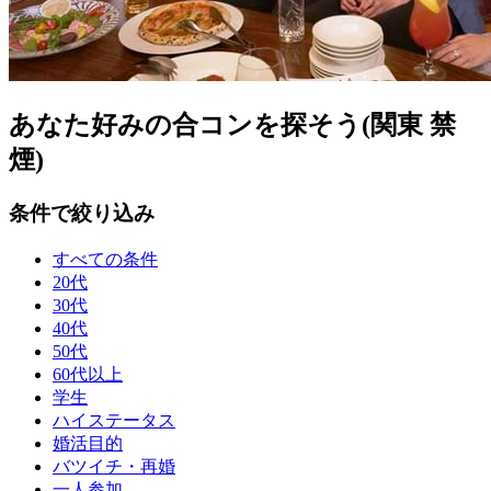
あなた好みの合コンを探そう(関東 禁
煙)
条件で絞り込み
すべての条件
20代
30代
40代
50代
60代以上
学生
ハイステータス
婚活目的
バツイチ・再婚
一人参加