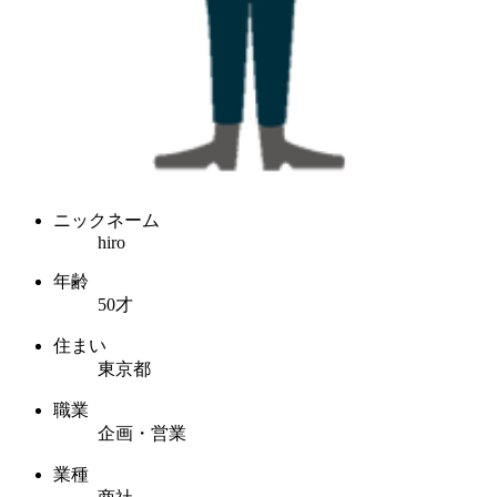
ニックネーム
hiro
年齢
50才
住まい
東京都
職業
企画・営業
業種