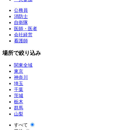
公務員
消防士
自衛隊
医師・医者
会社経営
看護師
場所で絞り込み
関東全域
東京
神奈川
埼玉
千葉
茨城
栃木
群馬
山梨
すべて