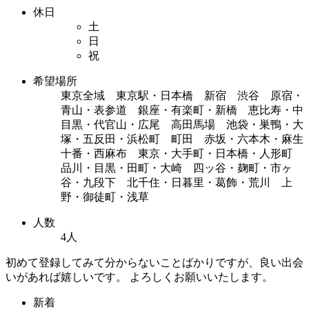
休日
土
日
祝
希望場所
東京全域 東京駅・日本橋 新宿 渋谷 原宿・
青山・表参道 銀座・有楽町・新橋 恵比寿・中
目黒・代官山・広尾 高田馬場 池袋・巣鴨・大
塚・五反田・浜松町 町田 赤坂・六本木・麻生
十番・西麻布 東京・大手町・日本橋・人形町
品川・目黒・田町・大崎 四ッ谷・麹町・市ヶ
谷・九段下 北千住・日暮里・葛飾・荒川 上
野・御徒町・浅草
人数
4人
初めて登録してみて分からないことばかりですが、良い出会
いがあれば嬉しいです。 よろしくお願いいたします。
新着