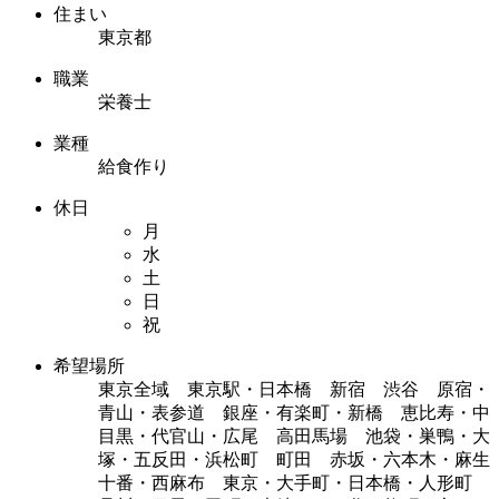
住まい
東京都
職業
栄養士
業種
給食作り
休日
月
水
土
日
祝
希望場所
東京全域 東京駅・日本橋 新宿 渋谷 原宿・
青山・表参道 銀座・有楽町・新橋 恵比寿・中
目黒・代官山・広尾 高田馬場 池袋・巣鴨・大
塚・五反田・浜松町 町田 赤坂・六本木・麻生
十番・西麻布 東京・大手町・日本橋・人形町