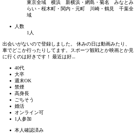
東京全域 横浜 新横浜・網島・菊名 みなとみ
らい・桜木町・関内・元町 川崎・鶴見 千葉全
域
人数
1人
出会いがないので登録しました。 休みの日は動画みたり、
車でどこか行ったりしてます。スポーツ観戦とか映画とか見
に行くのは好きです！ 最近は好...
40代
大卒
週末OK
禁煙
高身長
ごちそう
婚活
オンライン可
1人参加
本人確認済み