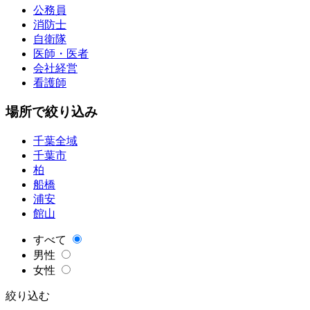
公務員
消防士
自衛隊
医師・医者
会社経営
看護師
場所で絞り込み
千葉全域
千葉市
柏
船橋
浦安
館山
すべて
男性
女性
絞り込む