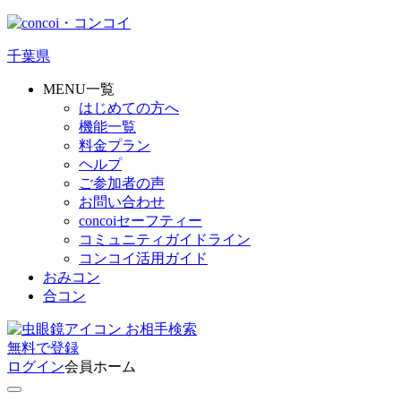
千葉県
MENU一覧
はじめての方へ
機能一覧
料金プラン
ヘルプ
ご参加者の声
お問い合わせ
concoiセーフティー
コミュニティガイドライン
コンコイ活用ガイド
おみコン
合コン
お相手検索
無料
で
登録
ログイン
会員ホーム