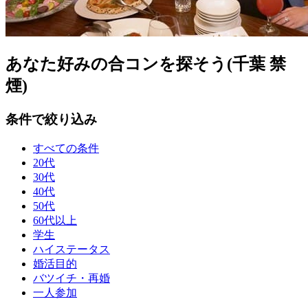
あなた好みの合コンを探そう(千葉 禁
煙)
条件で絞り込み
すべての条件
20代
30代
40代
50代
60代以上
学生
ハイステータス
婚活目的
バツイチ・再婚
一人参加