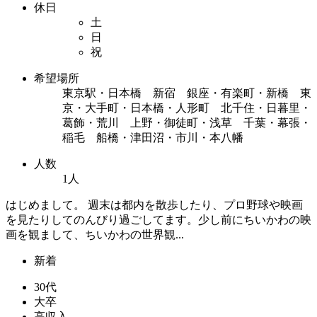
休日
土
日
祝
希望場所
東京駅・日本橋 新宿 銀座・有楽町・新橋 東
京・大手町・日本橋・人形町 北千住・日暮里・
葛飾・荒川 上野・御徒町・浅草 千葉・幕張・
稲毛 船橋・津田沼・市川・本八幡
人数
1人
はじめまして。 週末は都内を散歩したり、プロ野球や映画
を見たりしてのんびり過ごしてます。少し前にちいかわの映
画を観まして、ちいかわの世界観...
新着
30代
大卒
高収入