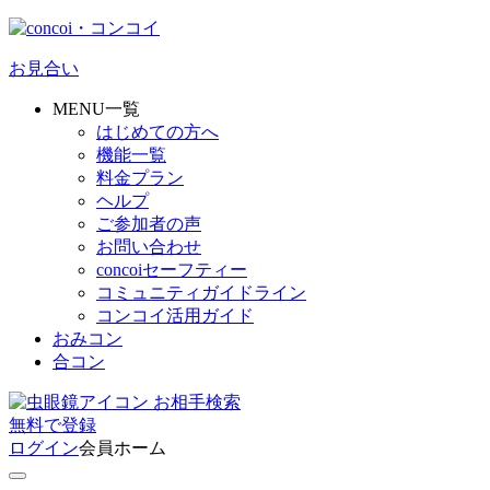
お見合い
MENU一覧
はじめての方へ
機能一覧
料金プラン
ヘルプ
ご参加者の声
お問い合わせ
concoiセーフティー
コミュニティガイドライン
コンコイ活用ガイド
おみコン
合コン
お相手検索
無料
で
登録
ログイン
会員ホーム