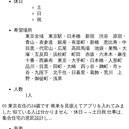
休日
土
日
祝
希望場所
東京全域 東京駅・日本橋 新宿 渋谷 原宿・
青山・表参道 銀座・有楽町・新橋 恵比寿・中
目黒・代官山・広尾 高田馬場 池袋・巣鴨・大
塚・五反田・浜松町 町田 赤坂・六本木・麻生
十番・西麻布 東京・大手町・日本橋・人形町
品川・目黒・田町・大崎 四ッ谷・麹町・市ヶ
谷・九段下 北千住・日暮里・葛飾・荒川 上
野・御徒町・浅草
人数
1人
01 東京在住の24歳です 将来を見据えてアプリを入れてみま
した 似ている人は分かりません ・休日→→土日祝 仕事は、
集合住宅の意匠設計し...
新着