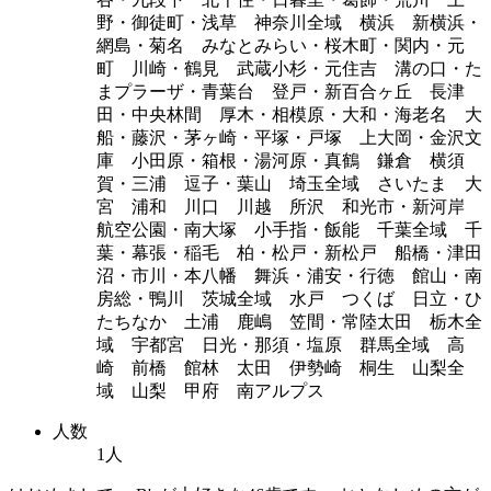
野・御徒町・浅草 神奈川全域 横浜 新横浜・
網島・菊名 みなとみらい・桜木町・関内・元
町 川崎・鶴見 武蔵小杉・元住吉 溝の口・た
まプラーザ・青葉台 登戸・新百合ヶ丘 長津
田・中央林間 厚木・相模原・大和・海老名 大
船・藤沢・茅ヶ崎・平塚・戸塚 上大岡・金沢文
庫 小田原・箱根・湯河原・真鶴 鎌倉 横須
賀・三浦 逗子・葉山 埼玉全域 さいたま 大
宮 浦和 川口 川越 所沢 和光市・新河岸
航空公園・南大塚 小手指・飯能 千葉全域 千
葉・幕張・稲毛 柏・松戸・新松戸 船橋・津田
沼・市川・本八幡 舞浜・浦安・行徳 館山・南
房総・鴨川 茨城全域 水戸 つくば 日立・ひ
たちなか 土浦 鹿嶋 笠間・常陸太田 栃木全
域 宇都宮 日光・那須・塩原 群馬全域 高
崎 前橋 館林 太田 伊勢崎 桐生 山梨全
域 山梨 甲府 南アルプス
人数
1人