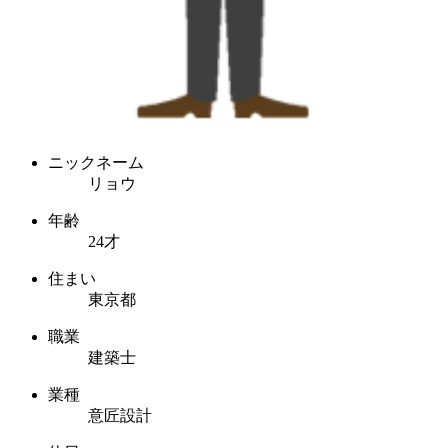
ニックネーム
リョウ
年齢
24才
住まい
東京都
職業
建築士
業種
意匠設計