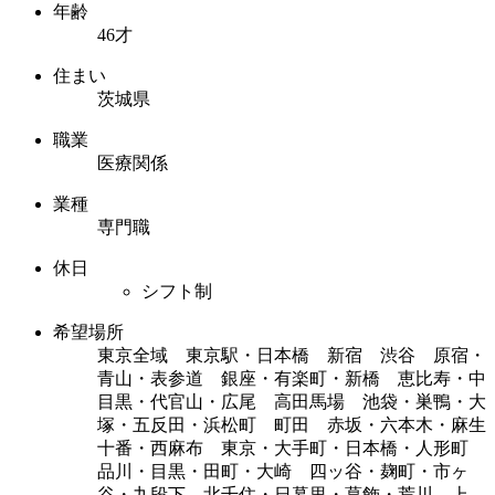
年齢
46才
住まい
茨城県
職業
医療関係
業種
専門職
休日
シフト制
希望場所
東京全域 東京駅・日本橋 新宿 渋谷 原宿・
青山・表参道 銀座・有楽町・新橋 恵比寿・中
目黒・代官山・広尾 高田馬場 池袋・巣鴨・大
塚・五反田・浜松町 町田 赤坂・六本木・麻生
十番・西麻布 東京・大手町・日本橋・人形町
品川・目黒・田町・大崎 四ッ谷・麹町・市ヶ
谷・九段下 北千住・日暮里・葛飾・荒川 上