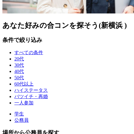
あなた好みの合コンを探そう(新横浜 )
条件で絞り込み
すべての条件
20代
30代
40代
50代
60代以上
ハイステータス
バツイチ・再婚
一人参加
学生
公務員
場所から公務員を探す