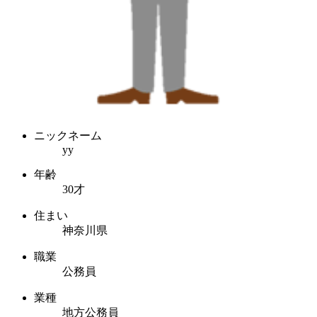
ニックネーム
yy
年齢
30才
住まい
神奈川県
職業
公務員
業種
地方公務員