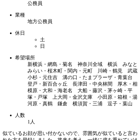
公務員
業種
地方公務員
休日
土
日
希望場所
新横浜・網島・菊名 神奈川全域 横浜 みなと
みらい・桜木町・関内・元町 川崎・鶴見 武蔵
小杉・元住吉 溝の口・たまプラーザ・青葉台
登戸・新百合ヶ丘 長津田・中央林間 厚木・相
模原・大和・海老名 大船・藤沢・茅ヶ崎・平
塚・戸塚 上大岡・金沢文庫 小田原・箱根・湯
河原・真鶴 鎌倉 横須賀・三浦 逗子・葉山
人数
1人
似ているお顔が思い付かないので、雰囲気が似ていると言わ
れた方を登録しました。将来を考え、一緒に歳を重ねていけ