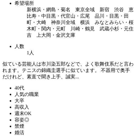
希望場所
新横浜・網島・菊名 東京全域 新宿 渋谷 恵
比寿・中目黒・代官山・広尾 品川・目黒・田
町・大崎 神奈川全域 横浜 みなとみらい・桜
木町・関内・元町 川崎・鶴見 武蔵小杉・元住
吉 上大岡・金沢文庫
人数
1人
似ている芸能人は市川染五郎などで、よく歌舞伎系だと言わ
れます。テニスの錦織圭選手に似ています。 不器用で奥手
だけれど、素直で聞き上手、誠実...
40代
人気の職業
大卒
高収入
週末OK
容姿◎
禁煙
婚活