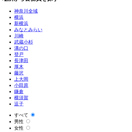
神奈川全域
横浜
新横浜
みなとみらい
川崎
武蔵小杉
溝の口
登戸
長津田
厚木
藤沢
上大岡
小田原
鎌倉
横須賀
逗子
すべて
男性
女性