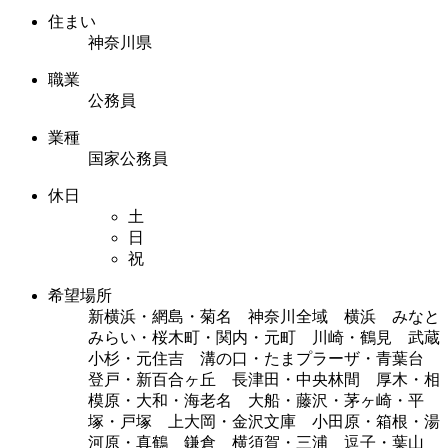
住まい
神奈川県
職業
公務員
業種
国家公務員
休日
土
日
祝
希望場所
新横浜・網島・菊名 神奈川全域 横浜 みなと
みらい・桜木町・関内・元町 川崎・鶴見 武蔵
小杉・元住吉 溝の口・たまプラーザ・青葉台
登戸・新百合ヶ丘 長津田・中央林間 厚木・相
模原・大和・海老名 大船・藤沢・茅ヶ崎・平
塚・戸塚 上大岡・金沢文庫 小田原・箱根・湯
河原・真鶴 鎌倉 横須賀・三浦 逗子・葉山