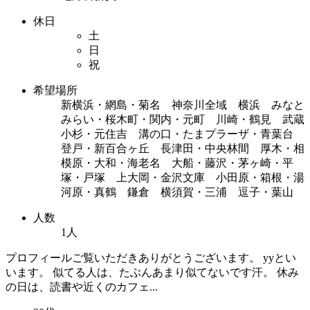
休日
土
日
祝
希望場所
新横浜・網島・菊名 神奈川全域 横浜 みなと
みらい・桜木町・関内・元町 川崎・鶴見 武蔵
小杉・元住吉 溝の口・たまプラーザ・青葉台
登戸・新百合ヶ丘 長津田・中央林間 厚木・相
模原・大和・海老名 大船・藤沢・茅ヶ崎・平
塚・戸塚 上大岡・金沢文庫 小田原・箱根・湯
河原・真鶴 鎌倉 横須賀・三浦 逗子・葉山
人数
1人
プロフィールご覧いただきありがとうございます。 yyとい
います。 似てる人は、たぶんあまり似てないです汗。 休み
の日は、読書や近くのカフェ...