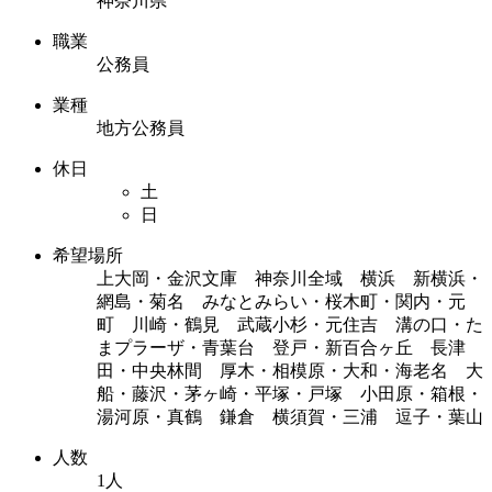
神奈川県
職業
公務員
業種
地方公務員
休日
土
日
希望場所
上大岡・金沢文庫 神奈川全域 横浜 新横浜・
網島・菊名 みなとみらい・桜木町・関内・元
町 川崎・鶴見 武蔵小杉・元住吉 溝の口・た
まプラーザ・青葉台 登戸・新百合ヶ丘 長津
田・中央林間 厚木・相模原・大和・海老名 大
船・藤沢・茅ヶ崎・平塚・戸塚 小田原・箱根・
湯河原・真鶴 鎌倉 横須賀・三浦 逗子・葉山
人数
1人