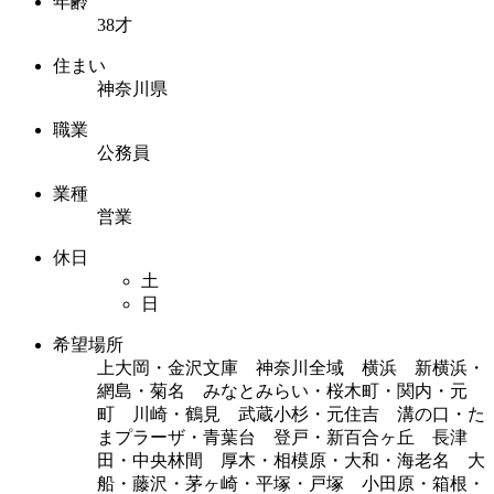
年齢
38才
住まい
神奈川県
職業
公務員
業種
営業
休日
土
日
希望場所
上大岡・金沢文庫 神奈川全域 横浜 新横浜・
網島・菊名 みなとみらい・桜木町・関内・元
町 川崎・鶴見 武蔵小杉・元住吉 溝の口・た
まプラーザ・青葉台 登戸・新百合ヶ丘 長津
田・中央林間 厚木・相模原・大和・海老名 大
船・藤沢・茅ヶ崎・平塚・戸塚 小田原・箱根・