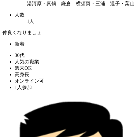
湯河原・真鶴 鎌倉 横須賀・三浦 逗子・葉山
人数
1人
仲良くなりましょ
新着
30代
人気の職業
週末OK
高身長
オンライン可
1人参加