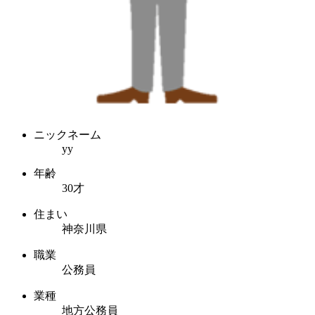
ニックネーム
yy
年齢
30才
住まい
神奈川県
職業
公務員
業種
地方公務員