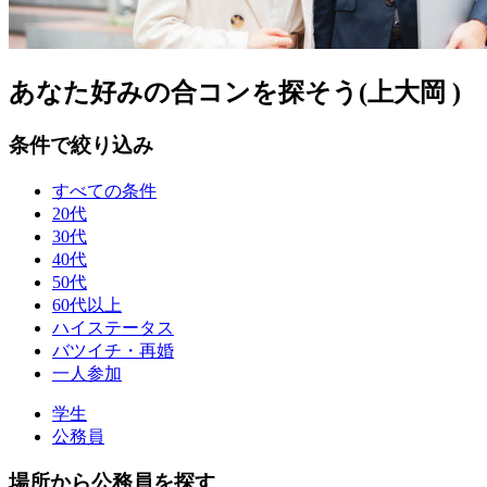
あなた好みの合コンを探そう(上大岡 )
条件で絞り込み
すべての条件
20代
30代
40代
50代
60代以上
ハイステータス
バツイチ・再婚
一人参加
学生
公務員
場所から公務員を探す