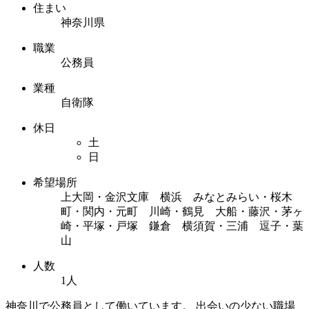
住まい
神奈川県
職業
公務員
業種
自衛隊
休日
土
日
希望場所
上大岡・金沢文庫 横浜 みなとみらい・桜木
町・関内・元町 川崎・鶴見 大船・藤沢・茅ヶ
崎・平塚・戸塚 鎌倉 横須賀・三浦 逗子・葉
山
人数
1人
神奈川で公務員として働いています。 出会いの少ない職場