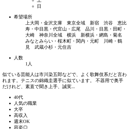
土
日
希望場所
上大岡・金沢文庫 東京全域 新宿 渋谷 恵比
寿・中目黒・代官山・広尾 品川・目黒・田町・
大崎 神奈川全域 横浜 新横浜・網島・菊名
みなとみらい・桜木町・関内・元町 川崎・鶴
見 武蔵小杉・元住吉
人数
1人
似ている芸能人は市川染五郎などで、よく歌舞伎系だと言わ
れます。テニスの錦織圭選手に似ています。 不器用で奥手
だけれど、素直で聞き上手、誠実...
40代
人気の職業
大卒
高収入
週末OK
容姿◎