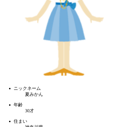
ニックネーム
夏みかん
年齢
30才
住まい