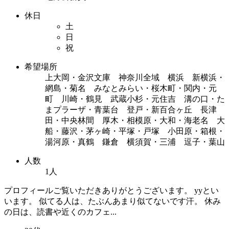
休日
土
日
祝
希望場所
上大岡・金沢文庫 神奈川全域 横浜 新横浜・
網島・菊名 みなとみらい・桜木町・関内・元
町 川崎・鶴見 武蔵小杉・元住吉 溝の口・た
まプラーザ・青葉台 登戸・新百合ヶ丘 長津
田・中央林間 厚木・相模原・大和・海老名 大
船・藤沢・茅ヶ崎・平塚・戸塚 小田原・箱根・
湯河原・真鶴 鎌倉 横須賀・三浦 逗子・葉山
人数
1人
プロフィールご覧いただきありがとうございます。 yyとい
います。 似てる人は、たぶんあまり似てないです汗。 休み
の日は、読書や近くのカフェ...