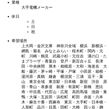
業種
大手電機メーカー
休日
土
日
祝
希望場所
上大岡・金沢文庫 神奈川全域 横浜 新横浜・
網島・菊名 みなとみらい・桜木町・関内・元
町 川崎・鶴見 武蔵小杉・元住吉 溝の口・た
まプラーザ・青葉台 登戸・新百合ヶ丘 長津
田・中央林間 厚木・相模原・大和・海老名 大
船・藤沢・茅ヶ崎・平塚・戸塚 小田原・箱根・
湯河原・真鶴 鎌倉 横須賀・三浦 逗子・葉
山 東京全域 東京駅・日本橋 新宿 渋谷 原
宿・青山・表参道 銀座・有楽町・新橋 恵比
寿・中目黒・代官山・広尾 高田馬場 池袋・巣
鴨・大塚・五反田・浜松町 町田 赤坂・六本
木・麻生十番・西麻布 東京・大手町・日本橋・
人形町 品川・目黒・田町・大崎 四ッ谷・麹