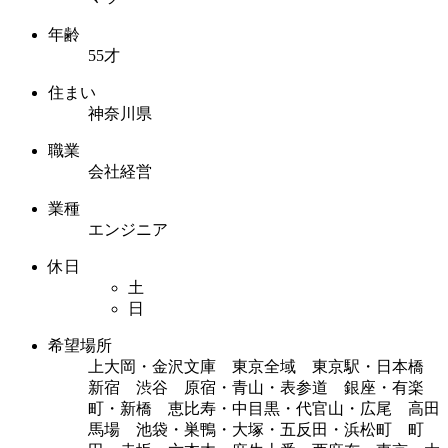
年齢
55才
住まい
神奈川県
職業
会社経営
業種
エンジニア
休日
土
日
希望場所
上大岡・金沢文庫 東京全域 東京駅・日本橋
新宿 渋谷 原宿・青山・表参道 銀座・有楽
町・新橋 恵比寿・中目黒・代官山・広尾 高田
馬場 池袋・巣鴨・大塚・五反田・浜松町 町