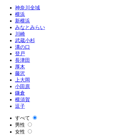
神奈川全域
横浜
新横浜
みなとみらい
川崎
武蔵小杉
溝の口
登戸
長津田
厚木
藤沢
上大岡
小田原
鎌倉
横須賀
逗子
すべて
男性
女性