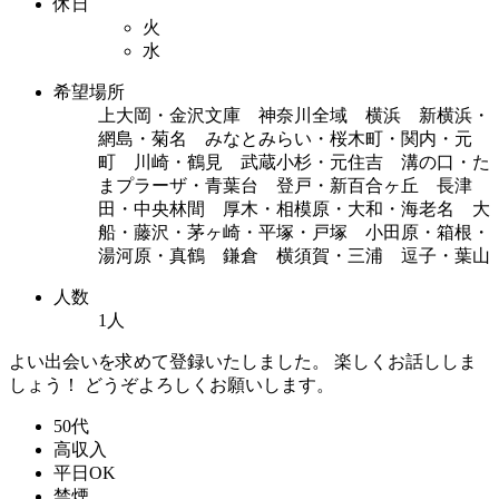
休日
火
水
希望場所
上大岡・金沢文庫 神奈川全域 横浜 新横浜・
網島・菊名 みなとみらい・桜木町・関内・元
町 川崎・鶴見 武蔵小杉・元住吉 溝の口・た
まプラーザ・青葉台 登戸・新百合ヶ丘 長津
田・中央林間 厚木・相模原・大和・海老名 大
船・藤沢・茅ヶ崎・平塚・戸塚 小田原・箱根・
湯河原・真鶴 鎌倉 横須賀・三浦 逗子・葉山
人数
1人
よい出会いを求めて登録いたしました。 楽しくお話ししま
しょう！ どうぞよろしくお願いします。
50代
高収入
平日OK
禁煙