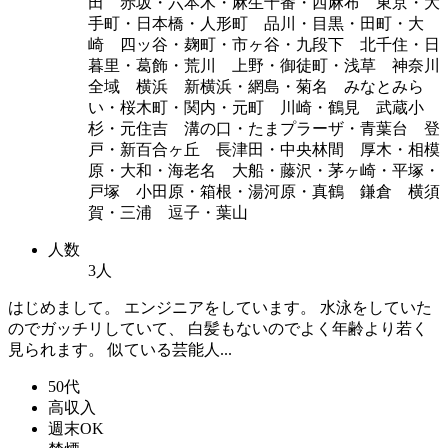
田 赤坂・六本木・麻生十番・西麻布 東京・大
手町・日本橋・人形町 品川・目黒・田町・大
崎 四ッ谷・麹町・市ヶ谷・九段下 北千住・日
暮里・葛飾・荒川 上野・御徒町・浅草 神奈川
全域 横浜 新横浜・網島・菊名 みなとみら
い・桜木町・関内・元町 川崎・鶴見 武蔵小
杉・元住吉 溝の口・たまプラーザ・青葉台 登
戸・新百合ヶ丘 長津田・中央林間 厚木・相模
原・大和・海老名 大船・藤沢・茅ヶ崎・平塚・
戸塚 小田原・箱根・湯河原・真鶴 鎌倉 横須
賀・三浦 逗子・葉山
人数
3人
はじめまして。 エンジニアをしています。 水泳をしていた
のでガッチリしていて、 白髪もないのでよく年齢より若く
見られます。 似ている芸能人...
50代
高収入
週末OK