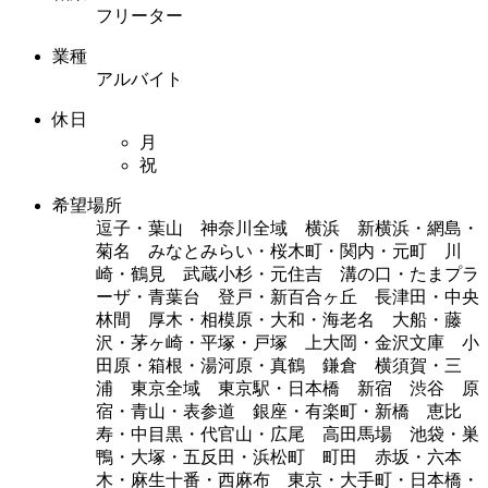
フリーター
業種
アルバイト
休日
月
祝
希望場所
逗子・葉山 神奈川全域 横浜 新横浜・網島・
菊名 みなとみらい・桜木町・関内・元町 川
崎・鶴見 武蔵小杉・元住吉 溝の口・たまプラ
ーザ・青葉台 登戸・新百合ヶ丘 長津田・中央
林間 厚木・相模原・大和・海老名 大船・藤
沢・茅ヶ崎・平塚・戸塚 上大岡・金沢文庫 小
田原・箱根・湯河原・真鶴 鎌倉 横須賀・三
浦 東京全域 東京駅・日本橋 新宿 渋谷 原
宿・青山・表参道 銀座・有楽町・新橋 恵比
寿・中目黒・代官山・広尾 高田馬場 池袋・巣
鴨・大塚・五反田・浜松町 町田 赤坂・六本
木・麻生十番・西麻布 東京・大手町・日本橋・