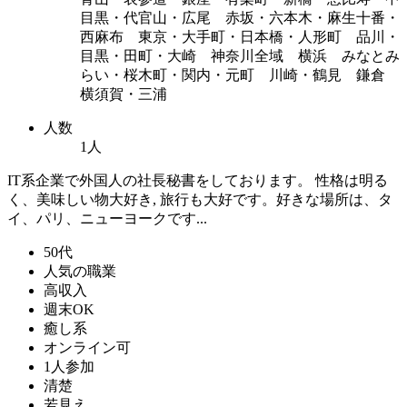
目黒・代官山・広尾 赤坂・六本木・麻生十番・
西麻布 東京・大手町・日本橋・人形町 品川・
目黒・田町・大崎 神奈川全域 横浜 みなとみ
らい・桜木町・関内・元町 川崎・鶴見 鎌倉
横須賀・三浦
人数
1人
IT系企業で外国人の社長秘書をしております。 性格は明る
く、美味しい物大好き, 旅行も大好です。好きな場所は、タ
イ、パリ、ニューヨークです...
50代
人気の職業
高収入
週末OK
癒し系
オンライン可
1人参加
清楚
若見え