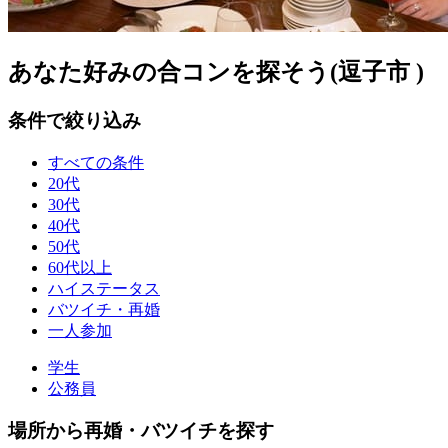
あなた好みの合コンを探そう(逗子市 )
条件で絞り込み
すべての条件
20代
30代
40代
50代
60代以上
ハイステータス
バツイチ・再婚
一人参加
学生
公務員
場所から再婚・バツイチを探す