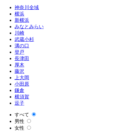
神奈川全域
横浜
新横浜
みなとみらい
川崎
武蔵小杉
溝の口
登戸
長津田
厚木
藤沢
上大岡
小田原
鎌倉
横須賀
逗子
すべて
男性
女性