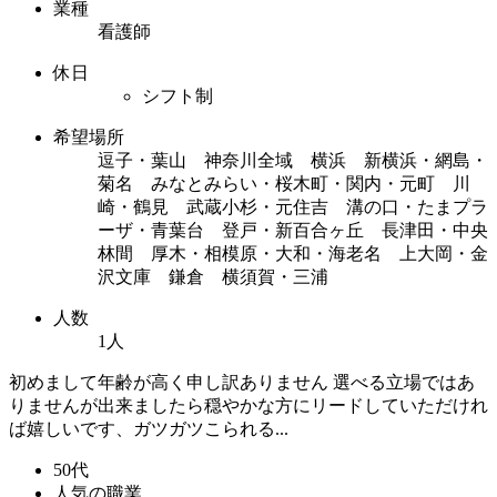
業種
看護師
休日
シフト制
希望場所
逗子・葉山 神奈川全域 横浜 新横浜・網島・
菊名 みなとみらい・桜木町・関内・元町 川
崎・鶴見 武蔵小杉・元住吉 溝の口・たまプラ
ーザ・青葉台 登戸・新百合ヶ丘 長津田・中央
林間 厚木・相模原・大和・海老名 上大岡・金
沢文庫 鎌倉 横須賀・三浦
人数
1人
初めまして年齢が高く申し訳ありません 選べる立場ではあ
りませんが出来ましたら穏やかな方にリードしていただけれ
ば嬉しいです、ガツガツこられる...
50代
人気の職業