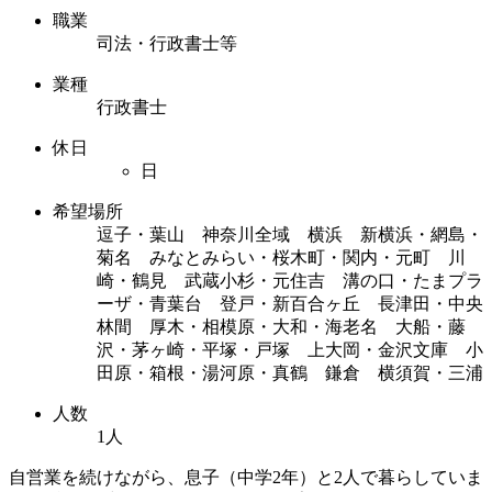
職業
司法・行政書士等
業種
行政書士
休日
日
希望場所
逗子・葉山 神奈川全域 横浜 新横浜・網島・
菊名 みなとみらい・桜木町・関内・元町 川
崎・鶴見 武蔵小杉・元住吉 溝の口・たまプラ
ーザ・青葉台 登戸・新百合ヶ丘 長津田・中央
林間 厚木・相模原・大和・海老名 大船・藤
沢・茅ヶ崎・平塚・戸塚 上大岡・金沢文庫 小
田原・箱根・湯河原・真鶴 鎌倉 横須賀・三浦
人数
1人
自営業を続けながら、息子（中学2年）と2人で暮らしていま