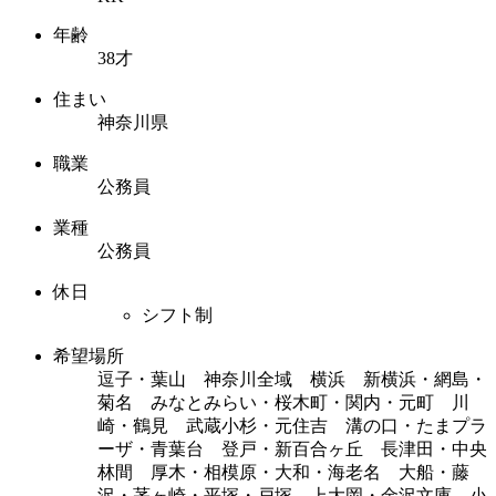
年齢
38才
住まい
神奈川県
職業
公務員
業種
公務員
休日
シフト制
希望場所
逗子・葉山 神奈川全域 横浜 新横浜・網島・
菊名 みなとみらい・桜木町・関内・元町 川
崎・鶴見 武蔵小杉・元住吉 溝の口・たまプラ
ーザ・青葉台 登戸・新百合ヶ丘 長津田・中央
林間 厚木・相模原・大和・海老名 大船・藤
沢・茅ヶ崎・平塚・戸塚 上大岡・金沢文庫 小