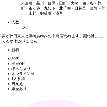
人形町 品川・目黒・田町・大崎 四ッ谷・麹
町・市ヶ谷・九段下 北千住・日暮里・葛飾・荒
川 上野・御徒町・浅草
人数
1人
声が倖田來未と浜崎あゆみの中間 言われます。顔わ誰にに
てるか わかりません。
新着
30代
平日OK
ぽっちゃり
オンライン可
1人参加
若見え
婚歴あり