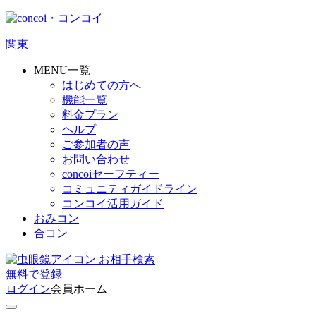
関東
MENU一覧
はじめての方へ
機能一覧
料金プラン
ヘルプ
ご参加者の声
お問い合わせ
concoiセーフティー
コミュニティガイドライン
コンコイ活用ガイド
おみコン
合コン
お相手検索
無料
で
登録
ログイン
会員ホーム