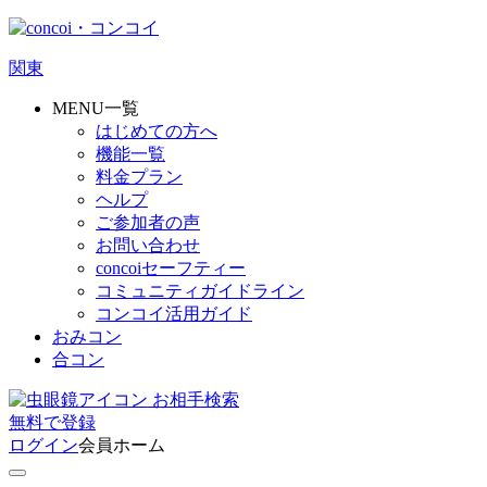
関東
MENU一覧
はじめての方へ
機能一覧
料金プラン
ヘルプ
ご参加者の声
お問い合わせ
concoiセーフティー
コミュニティガイドライン
コンコイ活用ガイド
おみコン
合コン
お相手検索
無料
で
登録
ログイン
会員ホーム