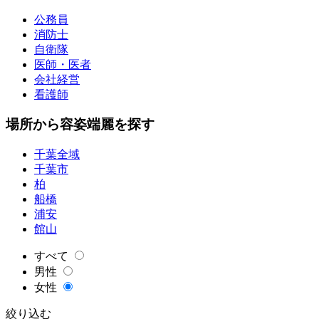
公務員
消防士
自衛隊
医師・医者
会社経営
看護師
場所から容姿端麗を探す
千葉全域
千葉市
柏
船橋
浦安
館山
すべて
男性
女性
絞り込む