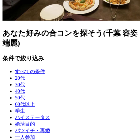
あなた好みの合コンを探そう(千葉 容姿
端麗)
条件で絞り込み
すべての条件
20代
30代
40代
50代
60代以上
学生
ハイステータス
婚活目的
バツイチ・再婚
一人参加