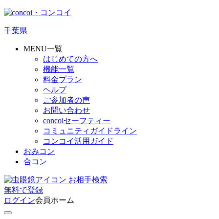
千葉県
MENU一覧
はじめての方へ
機能一覧
料金プラン
ヘルプ
ご参加者の声
お問い合わせ
concoiセーフティー
コミュニティガイドライン
コンコイ活用ガイド
おみコン
合コン
お相手検索
無料
で
登録
ログイン
会員ホーム