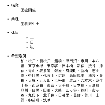
職業
医療関係
業種
歯科衛生士
休日
土
日
祝
希望場所
柏・松戸・新松戸 船橋・津田沼・市川・本八
幡 東京全域 東京駅・日本橋 新宿 渋谷 原
宿・青山・表参道 銀座・有楽町・新橋 恵比
寿・中目黒・代官山・広尾 高田馬場 池袋・巣
鴨・大塚・五反田・浜松町 赤坂・六本木・麻生
十番・西麻布 東京・大手町・日本橋・人形町
品川・目黒・田町・大崎 四ッ谷・麹町・市ヶ
谷・九段下 北千住・日暮里・葛飾・荒川 上
野・御徒町・浅草