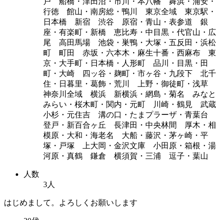
戸 船橋・津田沼・市川・本八幡 舞浜・浦安・
行徳 館山・南房総・鴨川 東京全域 東京駅・
日本橋 新宿 渋谷 原宿・青山・表参道 銀
座・有楽町・新橋 恵比寿・中目黒・代官山・広
尾 高田馬場 池袋・巣鴨・大塚・五反田・浜松
町 町田 赤坂・六本木・麻生十番・西麻布 東
京・大手町・日本橋・人形町 品川・目黒・田
町・大崎 四ッ谷・麹町・市ヶ谷・九段下 北千
住・日暮里・葛飾・荒川 上野・御徒町・浅草
神奈川全域 横浜 新横浜・網島・菊名 みなと
みらい・桜木町・関内・元町 川崎・鶴見 武蔵
小杉・元住吉 溝の口・たまプラーザ・青葉台
登戸・新百合ヶ丘 長津田・中央林間 厚木・相
模原・大和・海老名 大船・藤沢・茅ヶ崎・平
塚・戸塚 上大岡・金沢文庫 小田原・箱根・湯
河原・真鶴 鎌倉 横須賀・三浦 逗子・葉山
人数
3人
はじめまして。よろしくお願いします