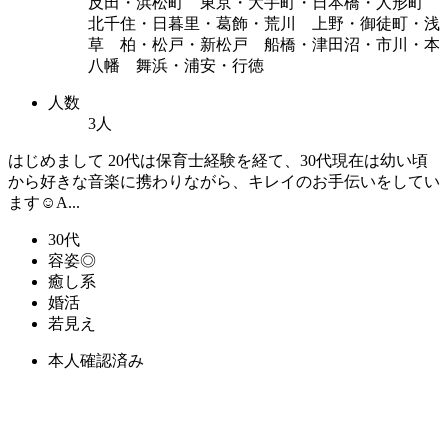
反田・浜松町 東京・大手町・日本橋・人形町
北千住・日暮里・葛飾・荒川 上野・御徒町・浅
草 柏・松戸・新松戸 船橋・津田沼・市川・本
八幡 舞浜・浦安・行徳
人数
3人
はじめまして 20代は保育士経験を経て、30代現在は幼い頃
から好きな音楽に携わりながら、キレイのお手伝いをしてい
ます☺A...
30代
容姿◎
癒し系
婚活
若見え
本人確認済み