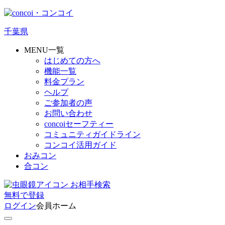
千葉県
MENU一覧
はじめての方へ
機能一覧
料金プラン
ヘルプ
ご参加者の声
お問い合わせ
concoiセーフティー
コミュニティガイドライン
コンコイ活用ガイド
おみコン
合コン
お相手検索
無料
で
登録
ログイン
会員ホーム