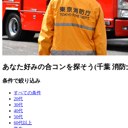
あなた好みの合コンを探そう(千葉 消防
条件で絞り込み
すべての条件
20代
30代
40代
50代
60代以上