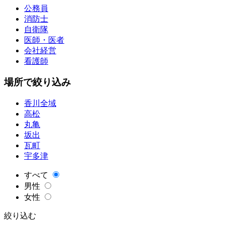
公務員
消防士
自衛隊
医師・医者
会社経営
看護師
場所で絞り込み
香川全域
高松
丸亀
坂出
瓦町
宇多津
すべて
男性
女性
絞り込む