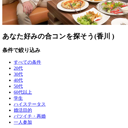
あなた好みの合コンを探そう(香川 )
条件で絞り込み
すべての条件
20代
30代
40代
50代
60代以上
学生
ハイステータス
婚活目的
バツイチ・再婚
一人参加