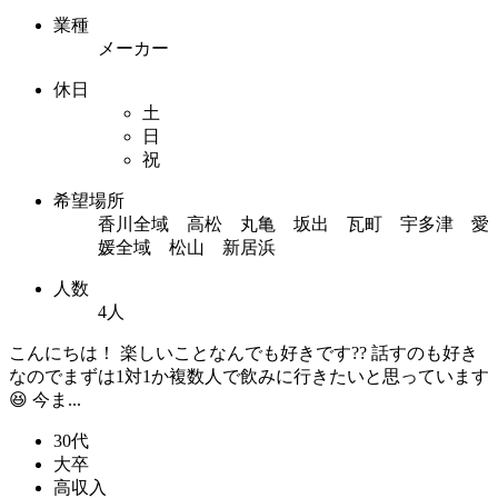
業種
メーカー
休日
土
日
祝
希望場所
香川全域 高松 丸亀 坂出 瓦町 宇多津 愛
媛全域 松山 新居浜
人数
4人
こんにちは！ 楽しいことなんでも好きです?? 話すのも好き
なのでまずは1対1か複数人で飲みに行きたいと思っています
😆 今ま...
30代
大卒
高収入