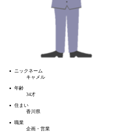
ニックネーム
キャメル
年齢
34才
住まい
香川県
職業
企画・営業