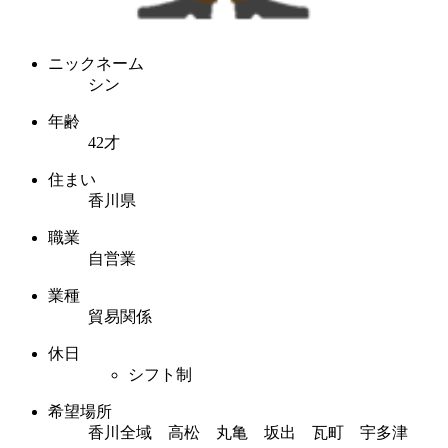
ニックネーム
シン
年齢
42才
住まい
香川県
職業
自営業
業種
貿易関係
休日
シフト制
希望場所
香川全域 高松 丸亀 坂出 瓦町 宇多津