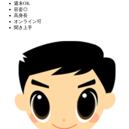
週末OK
容姿◎
高身長
オンライン可
聞き上手