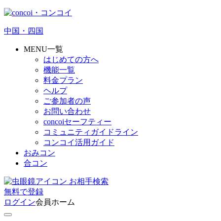
中国・四国
MENU一覧
はじめての方へ
機能一覧
料金プラン
ヘルプ
ご参加者の声
お問い合わせ
concoiセーフティー
コミュニティガイドライン
コンコイ活用ガイド
おみコン
合コン
お相手検索
無料
で
登録
ログイン
会員ホーム