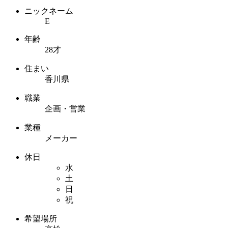
ニックネーム
E
年齢
28才
住まい
香川県
職業
企画・営業
業種
メーカー
休日
水
土
日
祝
希望場所