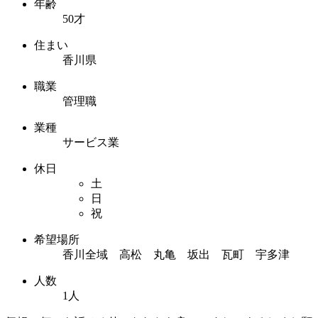
年齢
50才
住まい
香川県
職業
管理職
業種
サービス業
休日
土
日
祝
希望場所
香川全域 高松 丸亀 坂出 瓦町 宇多津
人数
1人