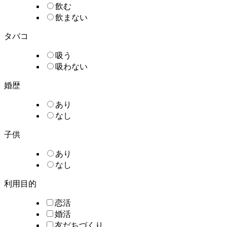
飲む
飲まない
タバコ
吸う
吸わない
婚歴
あり
なし
子供
あり
なし
利用目的
恋活
婚活
友だちづくり