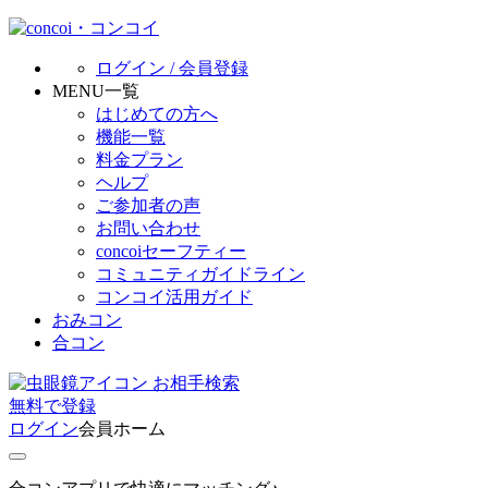
ログイン / 会員登録
MENU一覧
はじめての方へ
機能一覧
料金プラン
ヘルプ
ご参加者の声
お問い合わせ
concoiセーフティー
コミュニティガイドライン
コンコイ活用ガイド
おみコン
合コン
お相手検索
無料
で
登録
ログイン
会員ホーム