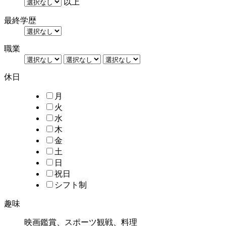
以上
最終学歴
職業
休日
月
火
水
木
金
土
日
祝日
シフト制
趣味
映画鑑賞、スポーツ観戦、料理