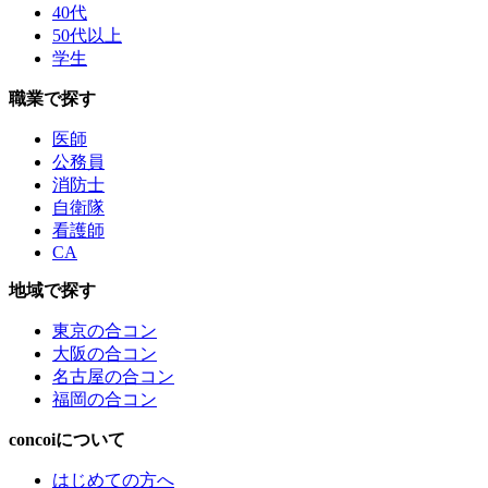
40代
50代以上
学生
職業で探す
医師
公務員
消防士
自衛隊
看護師
CA
地域で探す
東京の合コン
大阪の合コン
名古屋の合コン
福岡の合コン
concoiについて
はじめての方へ