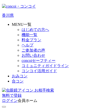
香川県
MENU一覧
はじめての方へ
機能一覧
料金プラン
ヘルプ
ご参加者の声
お問い合わせ
concoiセーフティー
コミュニティガイドライン
コンコイ活用ガイド
おみコン
合コン
お相手検索
無料
で
登録
ログイン
会員ホーム