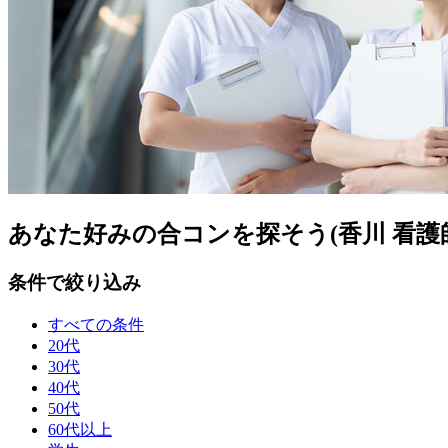
あなた好みの合コンを探そう(香川 看護
条件で絞り込み
すべての条件
20代
30代
40代
50代
60代以上