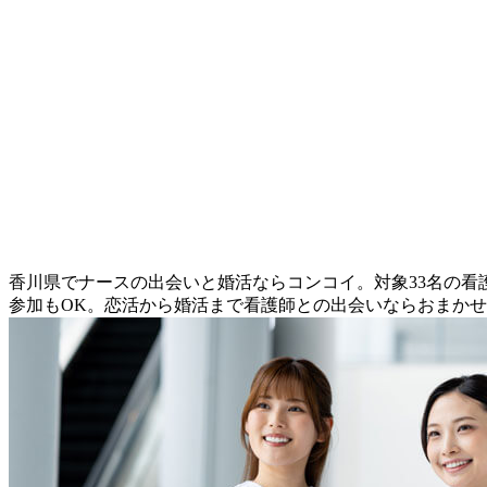
香川県でナースの出会いと婚活ならコンコイ。対象33名の
参加もOK。恋活から婚活まで看護師との出会いならおまか