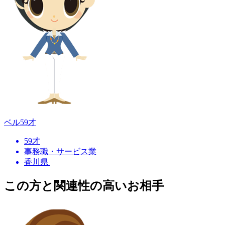
ベル
59才
59才
事務職・サービス業
香川県
この方と関連性の高いお相手