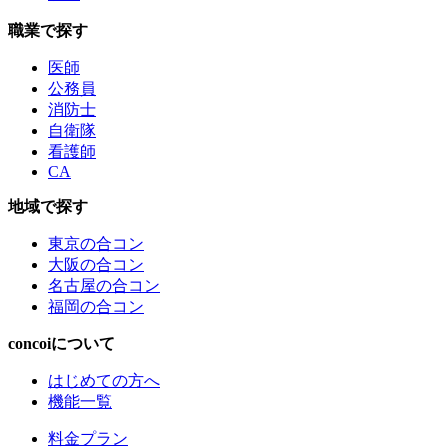
職業で探す
医師
公務員
消防士
自衛隊
看護師
CA
地域で探す
東京の合コン
大阪の合コン
名古屋の合コン
福岡の合コン
concoiについて
はじめての方へ
機能一覧
料金プラン