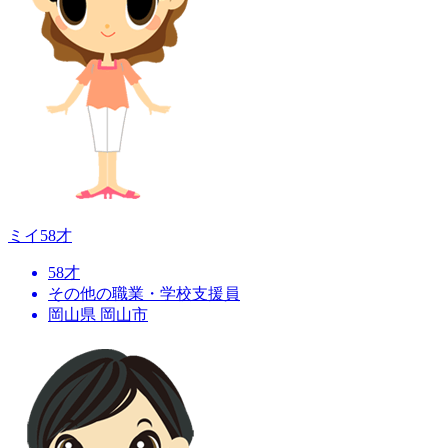
ミイ
58才
58才
その他の職業・学校支援員
岡山県 岡山市