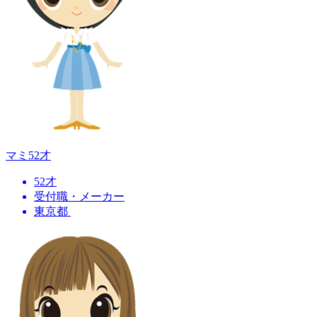
マミ
52才
52才
受付職・メーカー
東京都