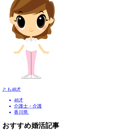
とも
48才
48才
介護士・介護
香川県
おすすめ婚活記事