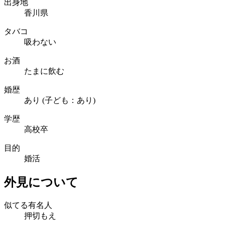
出身地
香川県
タバコ
吸わない
お酒
たまに飲む
婚歴
あり (子ども：あり)
学歴
高校卒
目的
婚活
外見について
似てる有名人
押切もえ