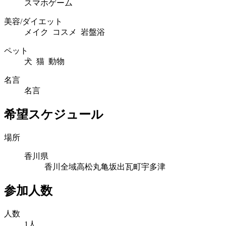
スマホゲーム
美容/ダイエット
メイク コスメ 岩盤浴
ペット
犬 猫 動物
名言
名言
希望スケジュール
場所
香川県
香川全域
高松
丸亀
坂出
瓦町
宇多津
参加人数
人数
1人