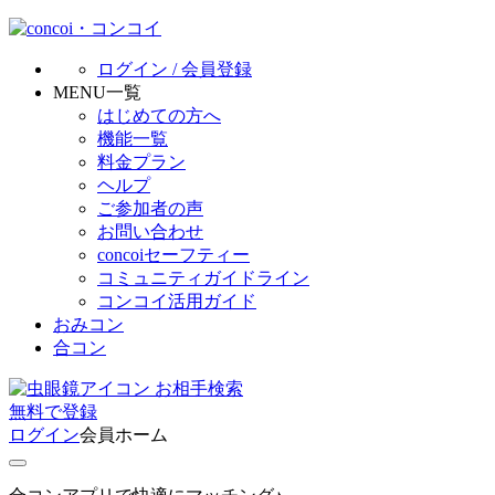
ログイン / 会員登録
MENU一覧
はじめての方へ
機能一覧
料金プラン
ヘルプ
ご参加者の声
お問い合わせ
concoiセーフティー
コミュニティガイドライン
コンコイ活用ガイド
おみコン
合コン
お相手検索
無料
で
登録
ログイン
会員ホーム