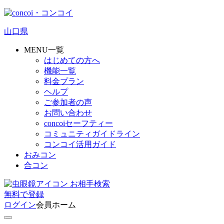
山口県
MENU一覧
はじめての方へ
機能一覧
料金プラン
ヘルプ
ご参加者の声
お問い合わせ
concoiセーフティー
コミュニティガイドライン
コンコイ活用ガイド
おみコン
合コン
お相手検索
無料
で
登録
ログイン
会員ホーム