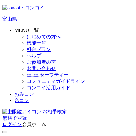
富山県
MENU一覧
はじめての方へ
機能一覧
料金プラン
ヘルプ
ご参加者の声
お問い合わせ
concoiセーフティー
コミュニティガイドライン
コンコイ活用ガイド
おみコン
合コン
お相手検索
無料
で
登録
ログイン
会員ホーム