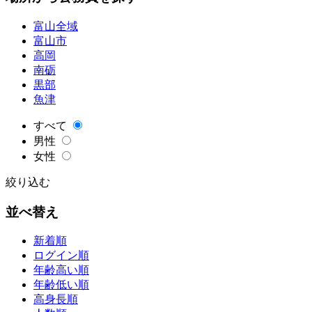
富山全域
富山市
高岡
南砺
黒部
魚津
すべて
男性
女性
絞り込む
並べ替え
新着順
ログイン順
年齢高い順
年齢低い順
高身長順