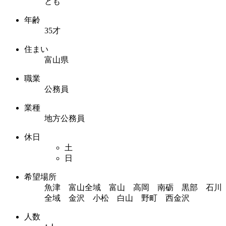
とも
年齢
35才
住まい
富山県
職業
公務員
業種
地方公務員
休日
土
日
希望場所
魚津 富山全域 富山 高岡 南砺 黒部 石川
全域 金沢 小松 白山 野町 西金沢
人数