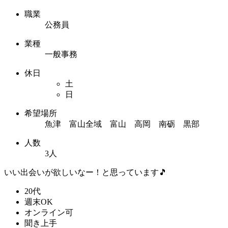
職業
公務員
業種
一般事務
休日
土
日
希望場所
魚津 富山全域 富山 高岡 南砺 黒部
人数
3人
いい出会いが欲しいなー！と思っています🎵
20代
週末OK
オンライン可
聞き上手