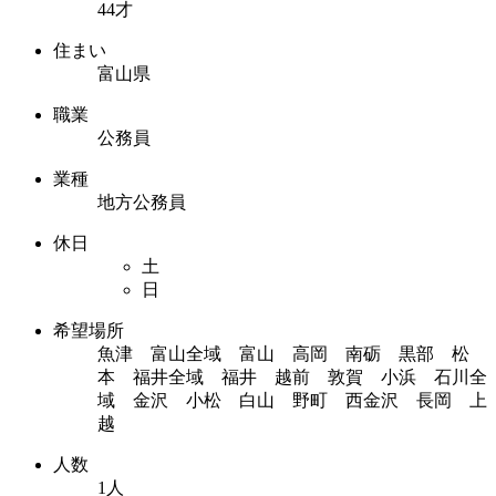
44才
住まい
富山県
職業
公務員
業種
地方公務員
休日
土
日
希望場所
魚津 富山全域 富山 高岡 南砺 黒部 松
本 福井全域 福井 越前 敦賀 小浜 石川全
域 金沢 小松 白山 野町 西金沢 長岡 上
越
人数
1人