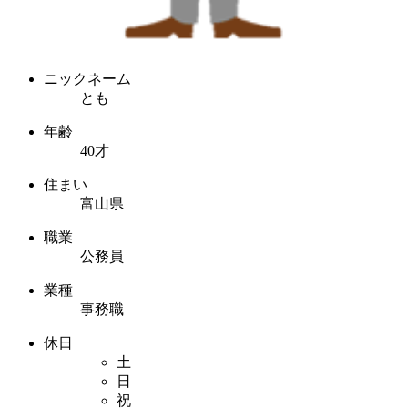
ニックネーム
とも
年齢
40才
住まい
富山県
職業
公務員
業種
事務職
休日
土
日
祝