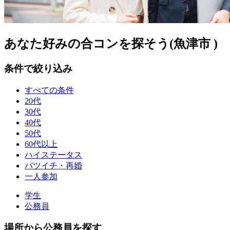
あなた好みの合コンを探そう(魚津市 )
条件で絞り込み
すべての条件
20代
30代
40代
50代
60代以上
ハイステータス
バツイチ・再婚
一人参加
学生
公務員
場所から公務員を探す