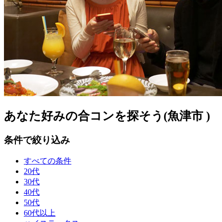
あなた好みの合コンを探そう(魚津市 )
条件で絞り込み
すべての条件
20代
30代
40代
50代
60代以上