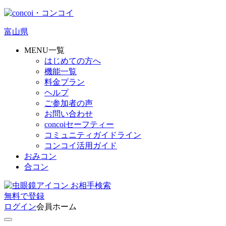
富山県
MENU一覧
はじめての方へ
機能一覧
料金プラン
ヘルプ
ご参加者の声
お問い合わせ
concoiセーフティー
コミュニティガイドライン
コンコイ活用ガイド
おみコン
合コン
お相手検索
無料
で
登録
ログイン
会員ホーム