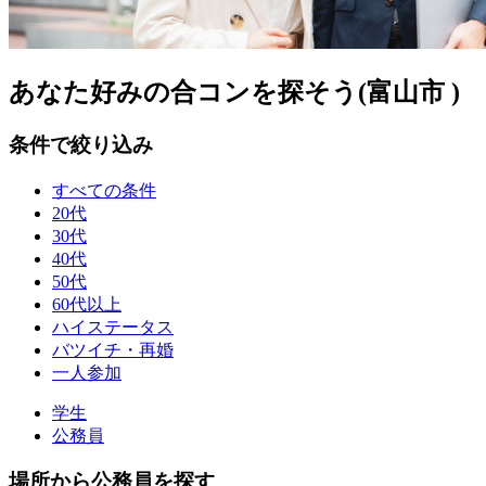
あなた好みの合コンを探そう(富山市 )
条件で絞り込み
すべての条件
20代
30代
40代
50代
60代以上
ハイステータス
バツイチ・再婚
一人参加
学生
公務員
場所から公務員を探す