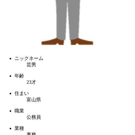
ニックネーム
芸男
年齢
23才
住まい
富山県
職業
公務員
業種
事務