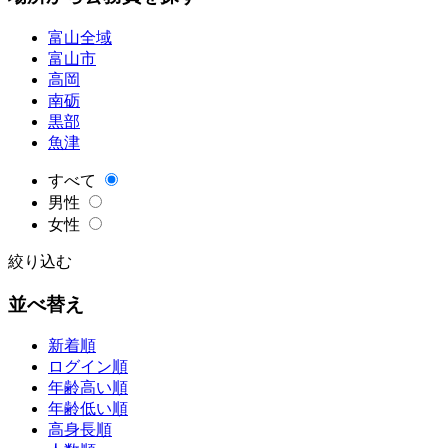
富山全域
富山市
高岡
南砺
黒部
魚津
すべて
男性
女性
絞り込む
並べ替え
新着順
ログイン順
年齢高い順
年齢低い順
高身長順