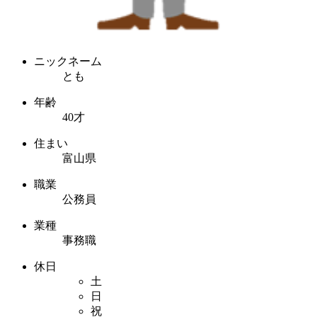
ニックネーム
とも
年齢
40才
住まい
富山県
職業
公務員
業種
事務職
休日
土
日
祝