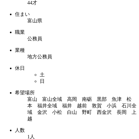
44才
住まい
富山県
職業
公務員
業種
地方公務員
休日
土
日
希望場所
富山 富山全域 高岡 南砺 黒部 魚津 松
本 福井全域 福井 越前 敦賀 小浜 石川全
域 金沢 小松 白山 野町 西金沢 長岡 上
越
人数
1人