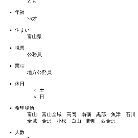
とも
年齢
35才
住まい
富山県
職業
公務員
業種
地方公務員
休日
土
日
希望場所
富山 富山全域 高岡 南砺 黒部 魚津 石川
全域 金沢 小松 白山 野町 西金沢
人数