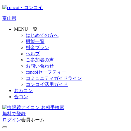
富山県
MENU一覧
はじめての方へ
機能一覧
料金プラン
ヘルプ
ご参加者の声
お問い合わせ
concoiセーフティー
コミュニティガイドライン
コンコイ活用ガイド
おみコン
合コン
お相手検索
無料
で
登録
ログイン
会員ホーム