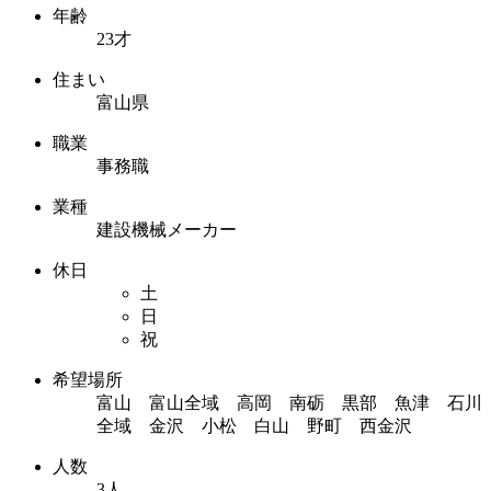
年齢
23才
住まい
富山県
職業
事務職
業種
建設機械メーカー
休日
土
日
祝
希望場所
富山 富山全域 高岡 南砺 黒部 魚津 石川
全域 金沢 小松 白山 野町 西金沢
人数
3人