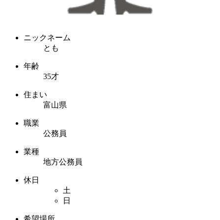
ニックネーム
とも
年齢
35才
住まい
富山県
職業
公務員
業種
地方公務員
休日
土
日
希望場所