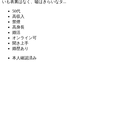
いも表裏はなく、嘘はきらいなタ...
50代
高収入
禁煙
高身長
婚活
オンライン可
聞き上手
婚歴あり
本人確認済み