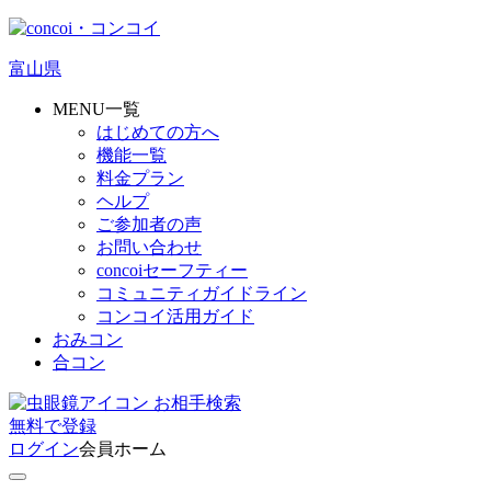
富山県
MENU一覧
はじめての方へ
機能一覧
料金プラン
ヘルプ
ご参加者の声
お問い合わせ
concoiセーフティー
コミュニティガイドライン
コンコイ活用ガイド
おみコン
合コン
お相手検索
無料
で
登録
ログイン
会員ホーム