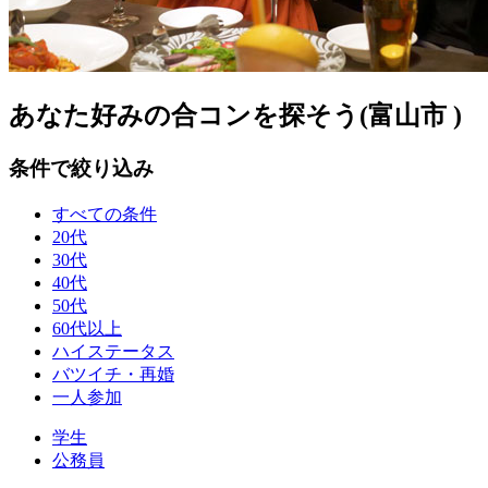
あなた好みの合コンを探そう(富山市 )
条件で絞り込み
すべての条件
20代
30代
40代
50代
60代以上
ハイステータス
バツイチ・再婚
一人参加
学生
公務員