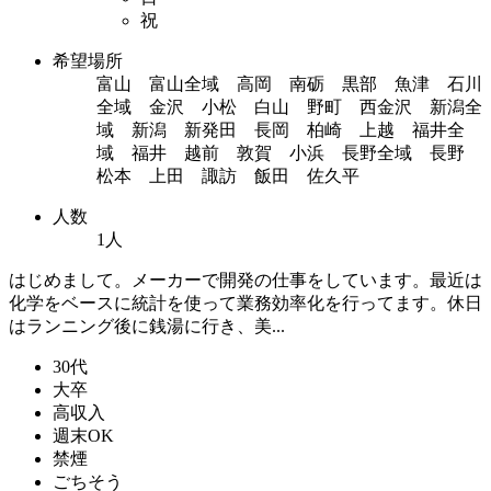
祝
希望場所
富山 富山全域 高岡 南砺 黒部 魚津 石川
全域 金沢 小松 白山 野町 西金沢 新潟全
域 新潟 新発田 長岡 柏崎 上越 福井全
域 福井 越前 敦賀 小浜 長野全域 長野
松本 上田 諏訪 飯田 佐久平
人数
1人
はじめまして。メーカーで開発の仕事をしています。最近は
化学をベースに統計を使って業務効率化を行ってます。休日
はランニング後に銭湯に行き、美...
30代
大卒
高収入
週末OK
禁煙
ごちそう