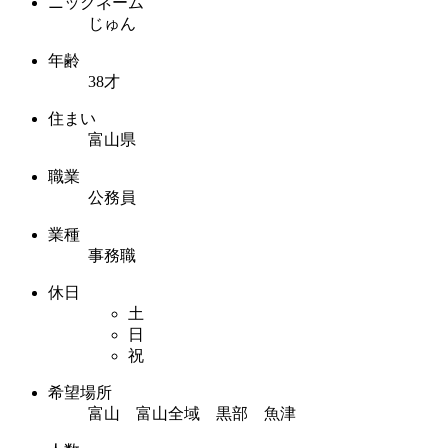
ニックネーム
じゅん
年齢
38才
住まい
富山県
職業
公務員
業種
事務職
休日
土
日
祝
希望場所
富山 富山全域 黒部 魚津