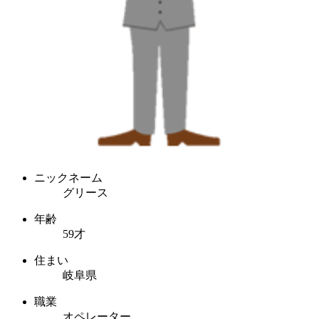
ニックネーム
グリース
年齢
59才
住まい
岐阜県
職業
オペレーター