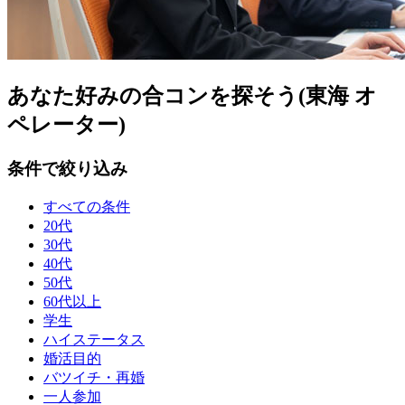
あなた好みの合コンを探そう(東海 オ
ペレーター)
条件で絞り込み
すべての条件
20代
30代
40代
50代
60代以上
学生
ハイステータス
婚活目的
バツイチ・再婚
一人参加