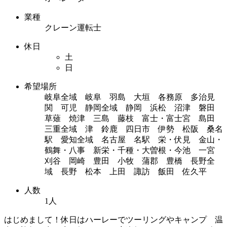
業種
クレーン運転士
休日
土
日
希望場所
岐阜全域 岐阜 羽島 大垣 各務原 多治見
関 可児 静岡全域 静岡 浜松 沼津 磐田
草薙 焼津 三島 藤枝 富士・富士宮 島田
三重全域 津 鈴鹿 四日市 伊勢 松阪 桑名
駅 愛知全域 名古屋 名駅 栄・伏見 金山・
鶴舞・八事 新栄・千種・大曽根・今池 一宮
刈谷 岡崎 豊田 小牧 蒲郡 豊橋 長野全
域 長野 松本 上田 諏訪 飯田 佐久平
人数
1人
はじめまして！休日はハーレーでツーリングやキャンプ 温