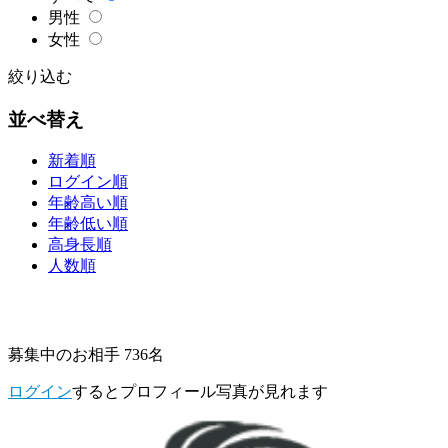
男性
女性
絞り込む
並べ替え
新着順
ログイン順
年齢高い順
年齢低い順
高身長順
人数順
募集中のお相手 736名
ログイン
するとプロフィール写真が見れます