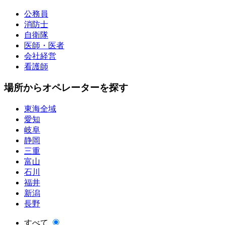
公務員
消防士
自衛隊
医師・医者
会社経営
看護師
場所からオペレーターを探す
東海全域
愛知
岐阜
静岡
三重
富山
石川
福井
新潟
長野
すべて