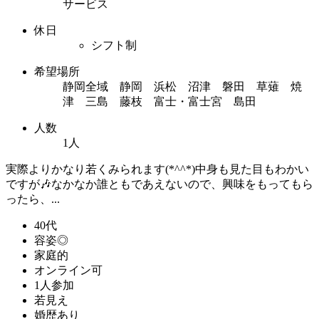
サービス
休日
シフト制
希望場所
静岡全域 静岡 浜松 沼津 磐田 草薙 焼
津 三島 藤枝 富士・富士宮 島田
人数
1人
実際よりかなり若くみられます(*^^*)中身も見た目もわかい
ですが🎶なかなか誰ともであえないので、興味をもってもら
ったら、...
40代
容姿◎
家庭的
オンライン可
1人参加
若見え
婚歴あり