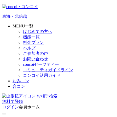
東海・北信越
MENU一覧
はじめての方へ
機能一覧
料金プラン
ヘルプ
ご参加者の声
お問い合わせ
concoiセーフティー
コミュニティガイドライン
コンコイ活用ガイド
おみコン
合コン
お相手検索
無料
で
登録
ログイン
会員ホーム