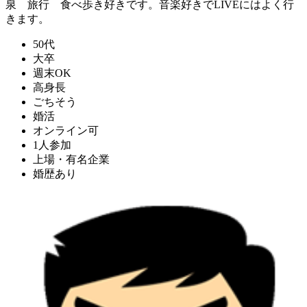
泉 旅行 食べ歩き好きです。音楽好きでLIVEにはよく行
きます。
50代
大卒
週末OK
高身長
ごちそう
婚活
オンライン可
1人参加
上場・有名企業
婚歴あり