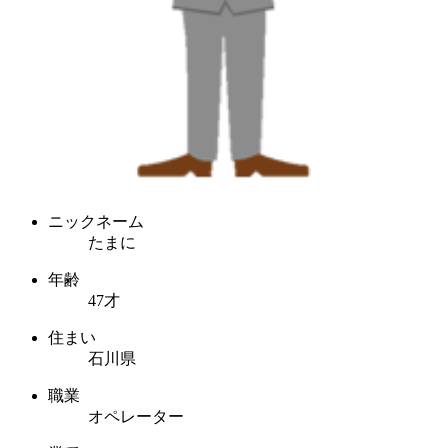
ニックネーム
たまに
年齢
47才
住まい
石川県
職業
オペレーター