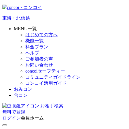
東海・北信越
MENU一覧
はじめての方へ
機能一覧
料金プラン
ヘルプ
ご参加者の声
お問い合わせ
concoiセーフティー
コミュニティガイドライン
コンコイ活用ガイド
おみコン
合コン
お相手検索
無料
で
登録
ログイン
会員ホーム