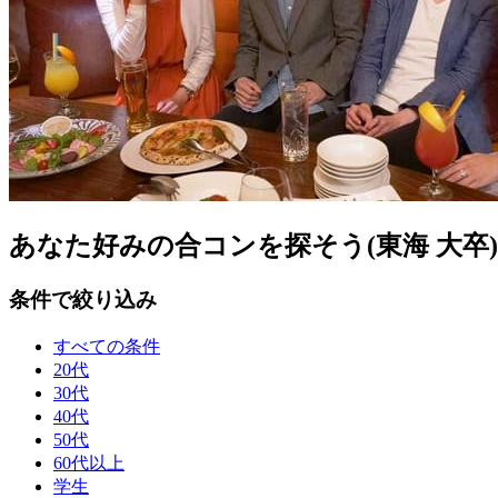
あなた好みの合コンを探そう(東海 大卒)
条件で絞り込み
すべての条件
20代
30代
40代
50代
60代以上
学生