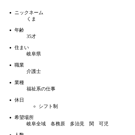
ニックネーム
くま
年齢
35才
住まい
岐阜県
職業
介護士
業種
福祉系の仕事
休日
シフト制
希望場所
岐阜全域 各務原 多治見 関 可児
人数