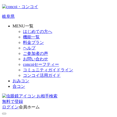
岐阜県
MENU一覧
はじめての方へ
機能一覧
料金プラン
ヘルプ
ご参加者の声
お問い合わせ
concoiセーフティー
コミュニティガイドライン
コンコイ活用ガイド
おみコン
合コン
お相手検索
無料
で
登録
ログイン
会員ホーム