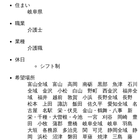
住まい
岐阜県
職業
介護士
業種
介護職
休日
シフト制
希望場所
富山全域 富山 高岡 南砺 黒部 魚津 石川
全域 金沢 小松 白山 野町 西金沢 福井全
域 福井 越前 敦賀 小浜 長野全域 長野
松本 上田 諏訪 飯田 佐久平 愛知全域 名
古屋 名駅 栄・伏見 金山・鶴舞・八事 新
栄・千種・大曽根・今池 一宮 刈谷 岡崎 豊
田 小牧 蒲郡 豊橋 岐阜全域 岐阜 羽島
大垣 各務原 多治見 関 可児 静岡全域 静
岡 浜松 沼津 磐田 草薙 焼津 三島 藤