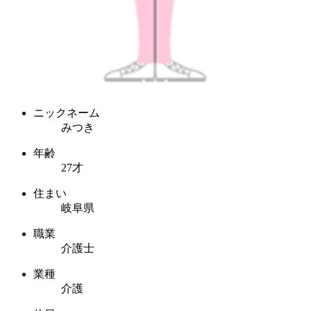
ニックネーム
みつき
年齢
27才
住まい
岐阜県
職業
介護士
業種
介護