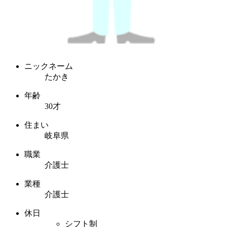
ニックネーム
たかき
年齢
30才
住まい
岐阜県
職業
介護士
業種
介護士
休日
シフト制