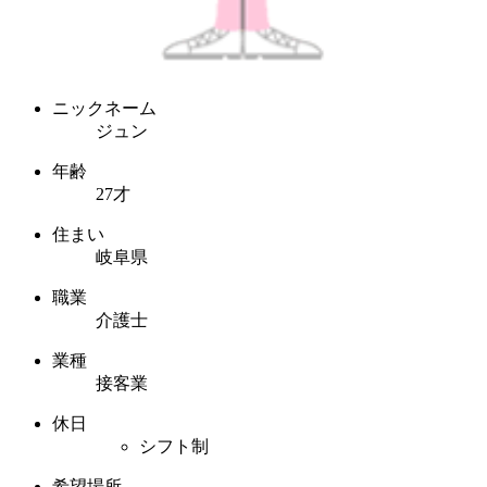
ニックネーム
ジュン
年齢
27才
住まい
岐阜県
職業
介護士
業種
接客業
休日
シフト制
希望場所