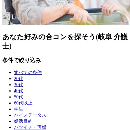
あなた好みの合コンを探そう(岐阜 介護
士)
条件で絞り込み
すべての条件
20代
30代
40代
50代
60代以上
学生
ハイステータス
婚活目的
バツイチ・再婚