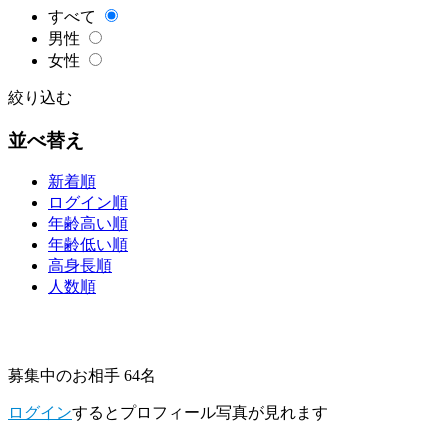
すべて
男性
女性
絞り込む
並べ替え
新着順
ログイン順
年齢高い順
年齢低い順
高身長順
人数順
募集中のお相手 64名
ログイン
するとプロフィール写真が見れます