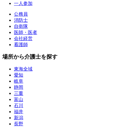
一人参加
公務員
消防士
自衛隊
医師・医者
会社経営
看護師
場所から介護士を探す
東海全域
愛知
岐阜
静岡
三重
富山
石川
福井
新潟
長野