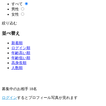
すべて
男性
女性
絞り込む
並べ替え
新着順
ログイン順
年齢高い順
年齢低い順
高身長順
人数順
募集中のお相手 18名
ログイン
するとプロフィール写真が見れます