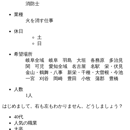
消防士
業種
火を消す仕事
休日
土
日
希望場所
岐阜全域 岐阜 羽島 大垣 各務原 多治見
関 可児 愛知全域 名古屋 名駅 栄・伏見
金山・鶴舞・八事 新栄・千種・大曽根・今池
一宮 刈谷 岡崎 豊田 小牧 蒲郡 豊橋
人数
1人
はじめまして。右も左もわかりません。どうしましょう？
40代
人気の職業
大卒