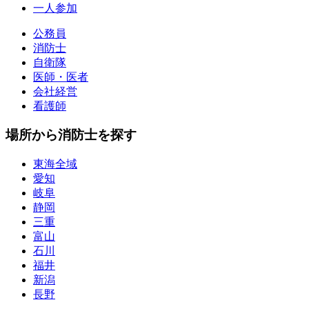
一人参加
公務員
消防士
自衛隊
医師・医者
会社経営
看護師
場所から消防士を探す
東海全域
愛知
岐阜
静岡
三重
富山
石川
福井
新潟
長野