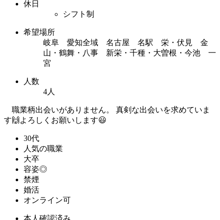
休日
シフト制
希望場所
岐阜 愛知全域 名古屋 名駅 栄・伏見 金
山・鶴舞・八事 新栄・千種・大曽根・今池 一
宮
人数
4人
職業柄出会いがありません。 真剣な出会いを求めていま
す🙌よろしくお願いします😃
30代
人気の職業
大卒
容姿◎
禁煙
婚活
オンライン可
本人確認済み