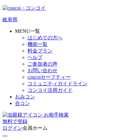
岐阜県
MENU一覧
はじめての方へ
機能一覧
料金プラン
ヘルプ
ご参加者の声
お問い合わせ
concoiセーフティー
コミュニティガイドライン
コンコイ活用ガイド
おみコン
合コン
お相手検索
無料
で
登録
ログイン
会員ホーム