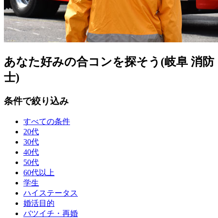
あなた好みの合コンを探そう(岐阜 消防
士)
条件で絞り込み
すべての条件
20代
30代
40代
50代
60代以上
学生
ハイステータス
婚活目的
バツイチ・再婚