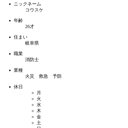
ニックネーム
コウスケ
年齢
26才
住まい
岐阜県
職業
消防士
業種
火災 救急 予防
休日
月
火
水
木
金
土