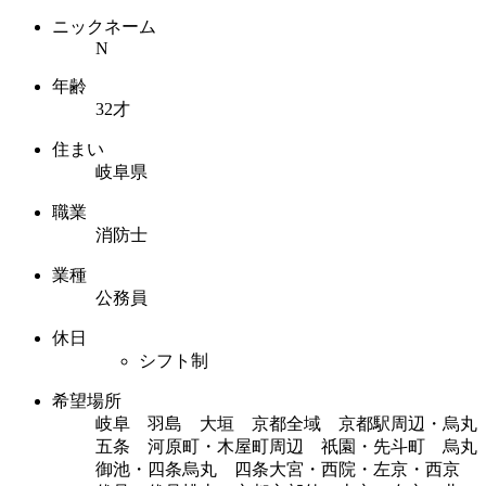
ニックネーム
N
年齢
32才
住まい
岐阜県
職業
消防士
業種
公務員
休日
シフト制
希望場所
岐阜 羽島 大垣 京都全域 京都駅周辺・烏丸
五条 河原町・木屋町周辺 祇園・先斗町 烏丸
御池・四条烏丸 四条大宮・西院・左京・西京