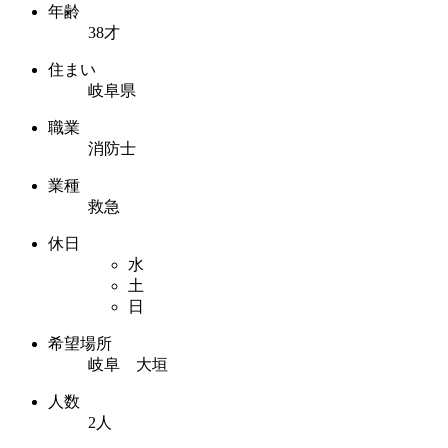
年齢
38才
住まい
岐阜県
職業
消防士
業種
救急
休日
水
土
日
希望場所
岐阜 大垣
人数
2人