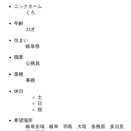
ニックネーム
くろ
年齢
33才
住まい
岐阜県
職業
公務員
業種
事務
休日
土
日
祝
希望場所
岐阜全域 岐阜 羽島 大垣 各務原 多治見