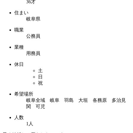
36才
住まい
岐阜県
職業
公務員
業種
用務員
休日
土
日
祝
希望場所
岐阜全域 岐阜 羽島 大垣 各務原 多治見
関 可児
人数
1人