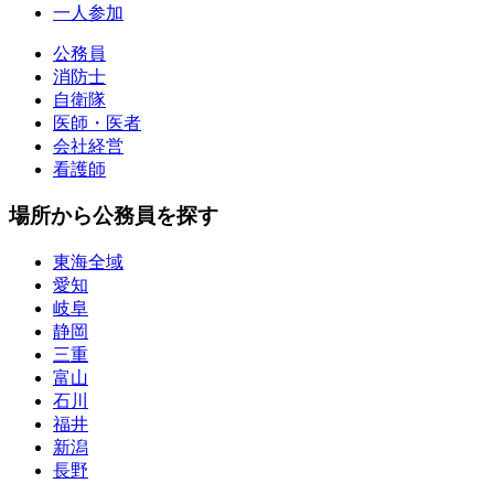
一人参加
公務員
消防士
自衛隊
医師・医者
会社経営
看護師
場所から公務員を探す
東海全域
愛知
岐阜
静岡
三重
富山
石川
福井
新潟
長野