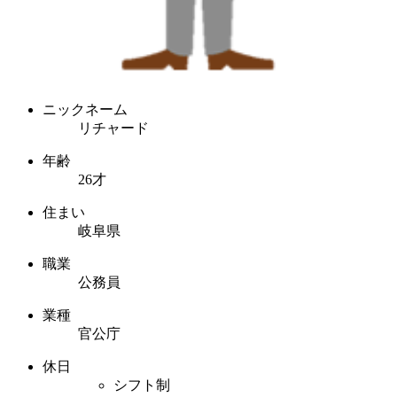
ニックネーム
リチャード
年齢
26才
住まい
岐阜県
職業
公務員
業種
官公庁
休日
シフト制