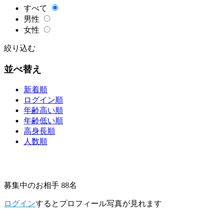
すべて
男性
女性
絞り込む
並べ替え
新着順
ログイン順
年齢高い順
年齢低い順
高身長順
人数順
募集中のお相手 88名
ログイン
するとプロフィール写真が見れます