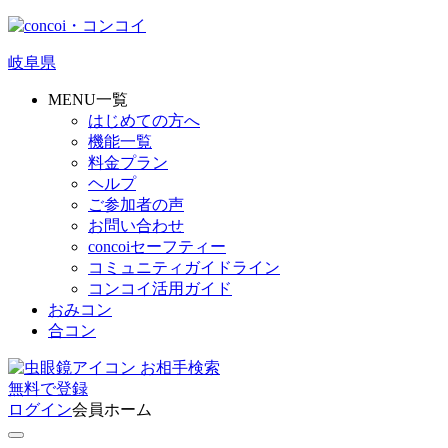
岐阜県
MENU一覧
はじめての方へ
機能一覧
料金プラン
ヘルプ
ご参加者の声
お問い合わせ
concoiセーフティー
コミュニティガイドライン
コンコイ活用ガイド
おみコン
合コン
お相手検索
無料
で
登録
ログイン
会員ホーム