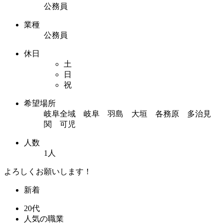
公務員
業種
公務員
休日
土
日
祝
希望場所
岐阜全域 岐阜 羽島 大垣 各務原 多治見
関 可児
人数
1人
よろしくお願いします！
新着
20代
人気の職業