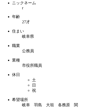
ニックネーム
r
年齢
27才
住まい
岐阜県
職業
公務員
業種
市役所職員
休日
土
日
祝
希望場所
岐阜 羽島 大垣 各務原 関