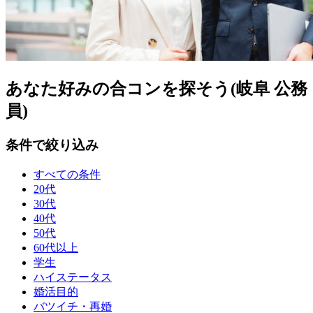
あなた好みの合コンを探そう(岐阜 公務
員)
条件で絞り込み
すべての条件
20代
30代
40代
50代
60代以上
学生
ハイステータス
婚活目的
バツイチ・再婚