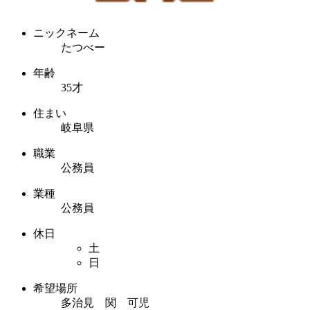
ニックネーム
たつべー
年齢
35才
住まい
岐阜県
職業
公務員
業種
公務員
休日
土
日
希望場所
多治見 関 可児