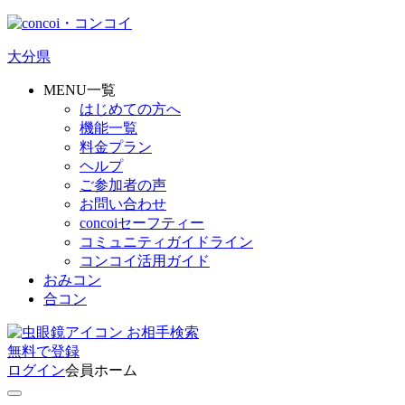
大分県
MENU一覧
はじめての方へ
機能一覧
料金プラン
ヘルプ
ご参加者の声
お問い合わせ
concoiセーフティー
コミュニティガイドライン
コンコイ活用ガイド
おみコン
合コン
お相手検索
無料
で
登録
ログイン
会員ホーム