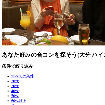
あなた好みの合コンを探そう(大分 ハイ
条件で絞り込み
すべての条件
20代
30代
40代
50代
60代以上