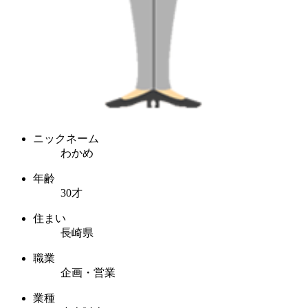
ニックネーム
わかめ
年齢
30才
住まい
長崎県
職業
企画・営業
業種