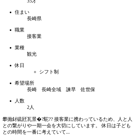
35才
住まい
長崎県
職業
接客業
業種
観光
休日
シフト制
希望場所
長崎 長崎全域 諫早 佐世保
人数
2人
攀抛釮硫瓩瓦景�?駝?? 接客業に携わっているため、人と人
との繋がりや一期一会を大切にしています。 休日は子ども
との時間を一番に考えていて...