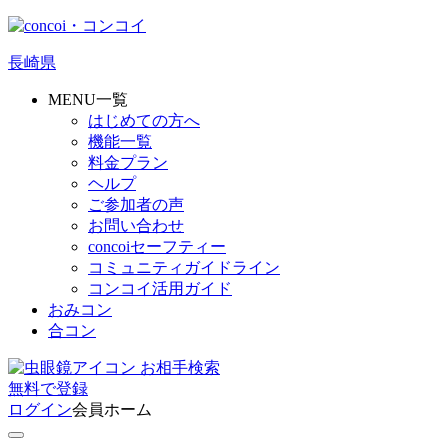
長崎県
MENU一覧
はじめての方へ
機能一覧
料金プラン
ヘルプ
ご参加者の声
お問い合わせ
concoiセーフティー
コミュニティガイドライン
コンコイ活用ガイド
おみコン
合コン
お相手検索
無料
で
登録
ログイン
会員ホーム