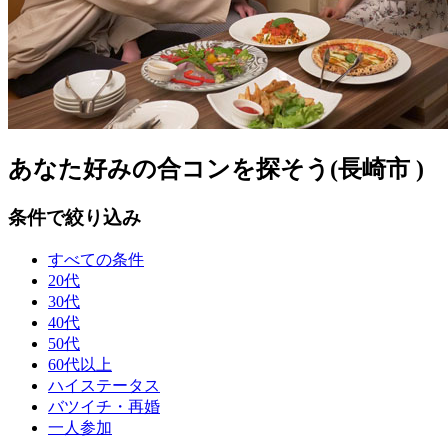
あなた好みの合コンを探そう(長崎市 )
条件で絞り込み
すべての条件
20代
30代
40代
50代
60代以上
ハイステータス
バツイチ・再婚
一人参加