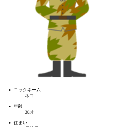
ニックネーム
ネコ
年齢
38才
住まい