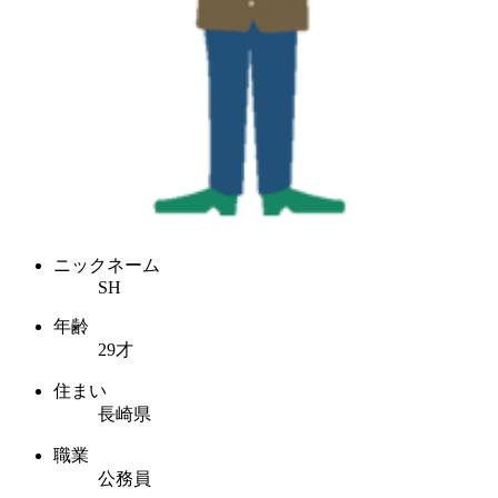
ニックネーム
SH
年齢
29才
住まい
長崎県
職業
公務員