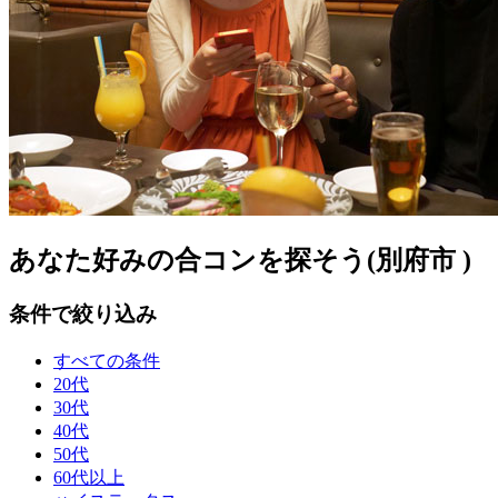
あなた好みの合コンを探そう(別府市 )
条件で絞り込み
すべての条件
20代
30代
40代
50代
60代以上