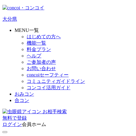
大分県
MENU一覧
はじめての方へ
機能一覧
料金プラン
ヘルプ
ご参加者の声
お問い合わせ
concoiセーフティー
コミュニティガイドライン
コンコイ活用ガイド
おみコン
合コン
お相手検索
無料
で
登録
ログイン
会員ホーム