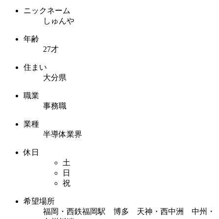
ニックネーム
しゅんや
年齢
27才
住まい
大分県
職業
事務職
業種
半導体業界
休日
土
日
祝
希望場所
福岡・西鉄福岡駅 博多 天神・西中洲 中州・