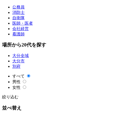
公務員
消防士
自衛隊
医師・医者
会社経営
看護師
場所から20代を探す
大分全域
大分市
別府
すべて
男性
女性
絞り込む
並べ替え