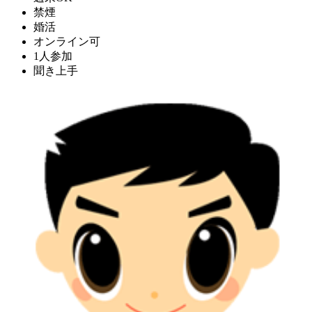
禁煙
婚活
オンライン可
1人参加
聞き上手