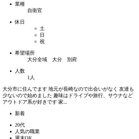
業種
自衛官
休日
土
日
祝
希望場所
大分全域 大分 別府
人数
1人
大分市に住んでます 地元が長崎なので出会いがなく 友達も
少ないので始めました 趣味はドライブや旅行、サウナなど
アウトドア系が好きです 家...
新着
20代
人気の職業
週末OK