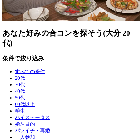
あなた好みの合コンを探そう(大分 20
代)
条件で絞り込み
すべての条件
20代
30代
40代
50代
60代以上
学生
ハイステータス
婚活目的
バツイチ・再婚
一人参加