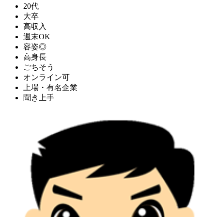
20代
大卒
高収入
週末OK
容姿◎
高身長
ごちそう
オンライン可
上場・有名企業
聞き上手