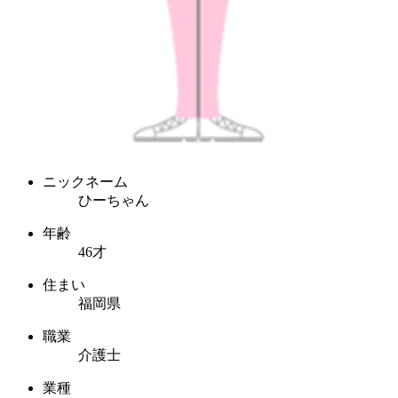
ニックネーム
ひーちゃん
年齢
46才
住まい
福岡県
職業
介護士
業種