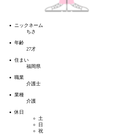
ニックネーム
ちさ
年齢
27才
住まい
福岡県
職業
介護士
業種
介護
休日
土
日
祝