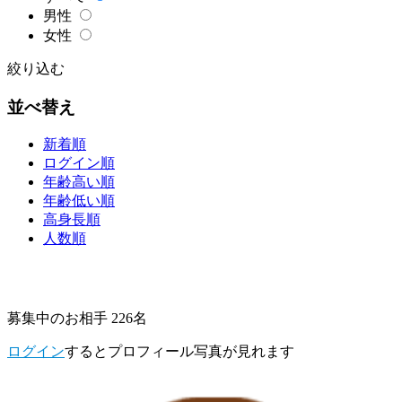
男性
女性
絞り込む
並べ替え
新着順
ログイン順
年齢高い順
年齢低い順
高身長順
人数順
募集中のお相手 226名
ログイン
するとプロフィール写真が見れます