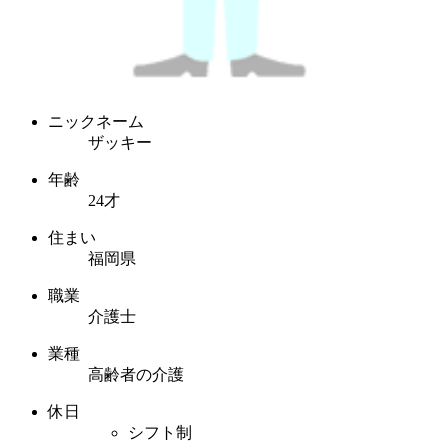
ニックネーム
ザッキー
年齢
24才
住まい
福岡県
職業
介護士
業種
高齢者の介護
休日
シフト制