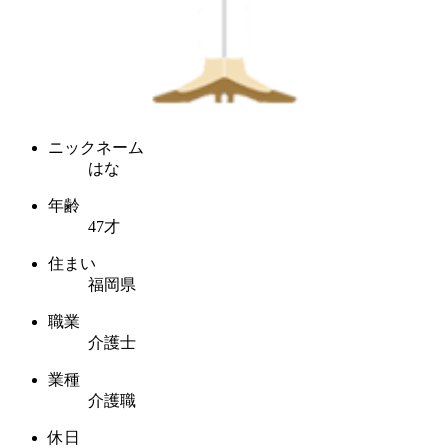
ニックネーム
はな
年齢
47才
住まい
福岡県
職業
介護士
業種
介護職
休日