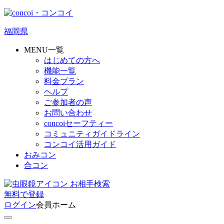
福岡県
MENU一覧
はじめての方へ
機能一覧
料金プラン
ヘルプ
ご参加者の声
お問い合わせ
concoiセーフティー
コミュニティガイドライン
コンコイ活用ガイド
おみコン
合コン
お相手検索
無料
で
登録
ログイン
会員ホーム