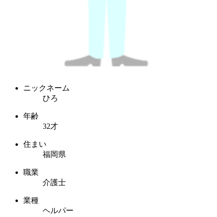
ニックネーム
ひろ
年齢
32才
住まい
福岡県
職業
介護士
業種
ヘルパー