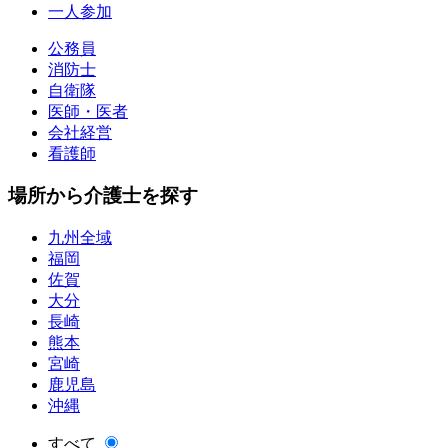
一人参加
公務員
消防士
自衛隊
医師・医者
会社経営
看護師
場所から介護士を探す
九州全域
福岡
佐賀
大分
長崎
熊本
宮崎
鹿児島
沖縄
すべて