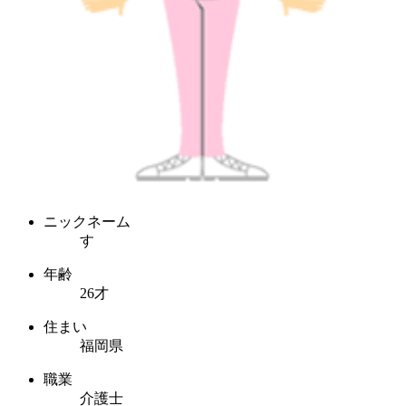
ニックネーム
す
年齢
26才
住まい
福岡県
職業
介護士